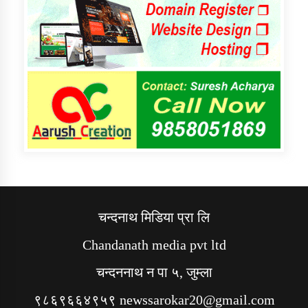
चन्दनाथ मिडिया प्रा लि
Chandanath media pvt ltd
चन्दननाथ न पा ५, जुम्ला
९८६९६६४९५९ newssarokar20@gmail.com