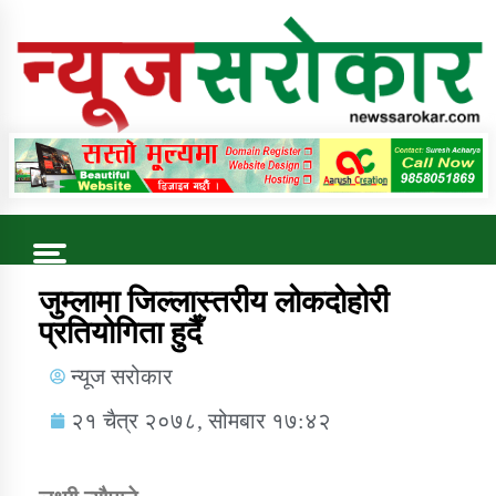
Online News Portal
Trending Now
जुम्लामा जिल्लास्तरीय लोकदोहोरी
प्रतियोगिता हुदैँ
कुषि बिकास कार्यालय जुम्ला सुचना सन्देश
न्यूज सरोकार
२१ चैत्र २०७८, सोमबार १७:४२