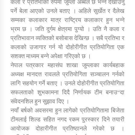
कला र प्रतिभाको रुपमा जुम्ला अब्बल छ भन्ने देखाउनु
तातोपानी गाउँपालिकाको न्यायिक समिति सम्बन्धी सन्देश
पर्ने बेला आएको उनले बताए । अहिले सुर्खेत र दैलेख
तातोपानी गाउँपालिका जुम्लाको महिला तथा लैङ्गिक हिंसा
सम्मका कलाकार मात्र राष्ट्रिय कलाकार हुन भन्ने
सम्बन्धी सूचना सन्देश
भ्रम छ । जति दुर्गम क्षेत्रमा पुग्यो । उति नै कला र
तातोपानी गाउँपालिका जुम्लाको महिनावारी सम्बन्धिकाे
प्रतिभावान व्यक्तिको बसोबास देखिन्छ । सबै प्रतिभा र
सन्देश
कलाको उजागार गर्न यो दोहोरीगीत प्रतियोगिता एक
तातोपानी गाउँपालिका जुम्लाको बालविवाह सन्देश
सशक्त माध्यम बन्ने अपेक्षा गरिएको छ ।
नेपाल पत्रकार महासंघ शाखा जुम्लाका कार्यबहाक
तातोपानी गाउँपालिका जुम्लाको सूचना
अध्यक्ष मानदत्त रावलले प्रतियोगिता सञ्चालन गर्नको
लागि सहयोग गर्ने बताए । उनले दोहोरीगीत प्रतियोगिता
सफलताको शुभकामना दिदै निर्णायक टीम बनाउ“दा
संवेदनशिल हुन सुझाव दिए ।
नयाँ बर्षको अवसरमा हुन लागेको प्रतियोगितामा बिजेता
टीमलाई शिल्ड सहित नगद रकम पुरस्कार दिने तयारी
तातोपानी गाउँपालिका जुम्लाको सूचना
आयोजक दोहारीगीत प्रतिष्ठानले गरेको छ ।