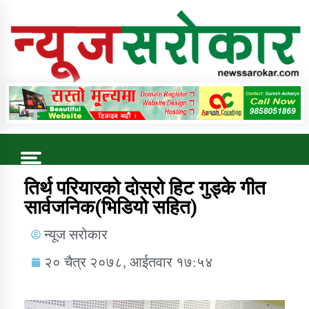
Online News Portal
Trending Now
तिर्थ परियारको दोस्रो हिट गुड्के गीत
सार्वजनिक(भिडियो सहित)
कुषि बिकास कार्यालय जुम्ला सुचना सन्देश
न्यूज सरोकार
२० चैत्र २०७८, आईतवार १७:५४