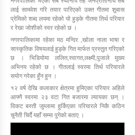
नगरपालिका भएका सबै स्थानीय तह जनप्रतिनिधि सबै
लाई सामवेश गरि तयार पारिएको उक्त गीतमा शुबास
प्रेमिको शब्द लयमा रहेको यो हुड्के गीतमा तिर्थ परियार
कार्यक्रम कार्यान्वयन एकाई जुम्लाको सुचना
र रेखा जोशीको स्वर रहेको छ ।
नगरपालिकामा रहेका मठ मन्दिर ,खोला नाला भाषा र
सास्कृतिक विषयलाई हुड्के गित मार्फत प्रस्तुत गरिएको
छ । भिडियोमा ललित,स्वागत,लक्ष्मी,पुजाले मुख्य
अभिनय रहेको छ । गीतलाई स्वरमा तिर्थ परियारले
सयोग गरेका हुँन हुन ।
कर्णाली प्राविधि शिक्षालय जुम्लाको सुचना
१२ वर्ष देखि कलाकार क्षेत्रमा हुमिएका परियार अहिले
आफ्नै स्वरमा २३ वटा गित बजारमा ल्यायका छन् ।
विकट बस्ती जुम्लामा हुर्किएका परियारले निकै कठिन
चुनैती चिर्दै यहाँ सम्मा पुगेको बताए ।