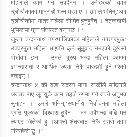
महिलाले काम गर्न सक्दैनन् । उनीहरुको काम
तातोपानी गाउँपालिकाको न्यायिक समिति सम्बन्धी सन्देश
चुलोचौकोको मात्र हो भन्ने भ्रम छ । उमाले भनिन्,‘अब
तातोपानी गाउँपालिका जुम्लाको महिला तथा लैङ्गिक हिंसा
चुलोचौकोमा मात्र महिला सीमित हुनुहुदैन् । नेतृत्वदायी
सम्बन्धी सूचना सन्देश
भुमिकामा पुग्न संघर्षरत बन्नुपर्छ । ’
तातोपानी गाउँपालिका जुम्लाको महिनावारी सम्बन्धिकाे
जुम्ला चन्दननाथ नगरपालिकाका महिलाले नगरप्रमुख/
सन्देश
उपप्रमुख महिला भएपनि कुनै सुनुवाइ नभएको दुखेसो
तातोपानी गाउँपालिका जुम्लाको बालविवाह सन्देश
पोखेका छन । उनले पुरुष भन्दा महिला काममा
इमान्दारीता र आर्थिक रुपमा निकै पारदर्शी हुने गरेको
तातोपानी गाउँपालिका जुम्लाको सूचना
बताइन् ।
चन्दननाथ ४ की वडा सदस्य माया सार्कीले महिलाले
अवसर पाए जुनसुकै काम सहजै रुपमा गर्न सक्ने अनुभव
सुनाइन् । उनले भनिन्,‘स्थानीय निर्वाचनमा महिला
प्रति पुरुषको विश्वास हुदैन । तर सबैभन्दा बढि मत
ल्याएर जितेकी हु ।आफ्नो क्षेत्रबाट निकै राम्रो काम
तातोपानी गाउँपालिका जुम्लाको सूचना
गरिरहेकी छु ।’