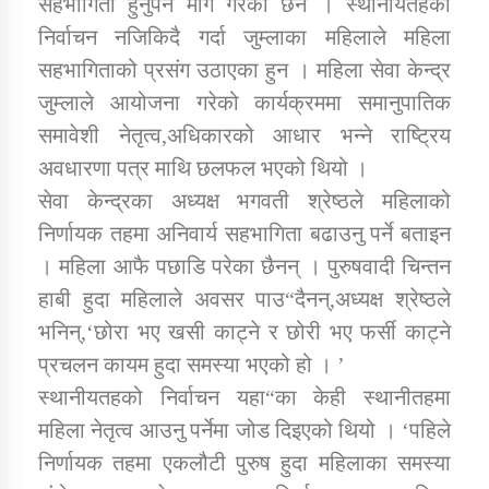
सहभागिता हुनुपर्ने माग गरेका छन । स्थानीयतहको
निर्वाचन नजिकिदै गर्दा जुम्लाका महिलाले महिला
सहभागिताको प्रसंग उठाएका हुन । महिला सेवा केन्द्र
डिभिजन कार्यालय जुम्लाको सुचना सन्देश
जुम्लाले आयोजना गरेको कार्यक्रममा समानुपातिक
समावेशी नेतृत्व,अधिकारको आधार भन्ने राष्ट्रिय
अवधारणा पत्र माथि छलफल भएको थियो ।
कर्णाली प्रविधि शिक्षालय जुम्लाको सुचना
सेवा केन्द्रका अध्यक्ष भगवती श्रेष्ठले महिलाको
निर्णायक तहमा अनिवार्य सहभागिता बढाउनु पर्ने बताइन
। महिला आफै पछाडि परेका छैनन् । पुरुषवादी चिन्तन
हाबी हुदा महिलाले अवसर पाउ“दैनन्,अध्यक्ष श्रेष्ठले
सामाजिक बिकास कार्यालय जुम्लाकाे सुचना
भनिन्,‘छोरा भए खसी काट्ने र छोरी भए फर्सी काट्ने
प्रचलन कायम हुदा समस्या भएको हो । ’
स्थानीयतहको निर्वाचन यहा“का केही स्थानीतहमा
महिला नेतृत्व आउनु पर्नेमा जोड दिइएको थियो । ‘पहिले
निर्णायक तहमा एकलौटी पुरुष हुदा महिलाका समस्या