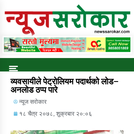
Online News Portal
Trending Now
व्यवसायीले पेट्रोलियम पदार्थको लोड–
अनलोड ठप्प पारे
कुषि बिकास कार्यालय जुम्ला सुचना सन्देश
न्यूज सरोकार
१८ चैत्र २०७८, शुक्रबार २०:०६