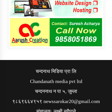
चन्दनाथ मिडिया प्रा लि
Chandanath media pvt ltd
चन्दननाथ न पा ५, जुम्ला
९८६९६६४९५९ newssarokar20@gmail.com
संचालक: लक्ष्मी न्यौपाने