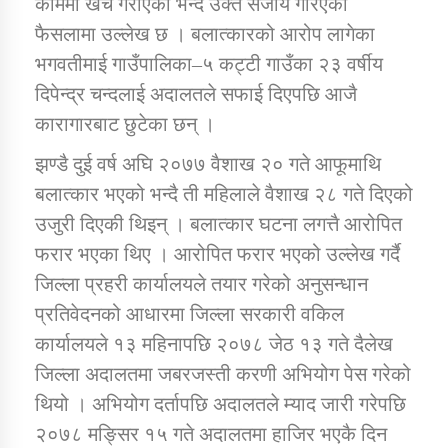
काममा खर्च गराएको भन्दै उक्त सजाय गरिएको
फैसलामा उल्लेख छ । बलात्कारको आरोप लागेका
कार्यक्रम कार्यान्वयन एकाई जुम्लाको सुचना
भगवतीमाई गाउँपालिका–५ कट्टी गाउँका २३ वर्षीय
दिपेन्द्र चन्दलाई अदालतले सफाई दिएपछि आजै
कारागारबाट छुटेका छन् ।
झण्डै दुई वर्ष अघि २०७७ वैशाख २० गते आफूमाथि
बलात्कार भएको भन्दै ती महिलाले वैशाख २८ गते दिएको
उजुरी दिएकी थिइन् । बलात्कार घटना लगत्तै आरोपित
फरार भएका थिए । आरोपित फरार भएको उल्लेख गर्दै
कर्णाली प्राविधि शिक्षालय जुम्लाको सुचना
जिल्ला प्रहरी कार्यालयले तयार गरेको अनुसन्धान
प्रतिवेदनको आधारमा जिल्ला सरकारी वकिल
कार्यालयले १३ महिनापछि २०७८ जेठ १३ गते दैलेख
जिल्ला अदालतमा जबरजस्ती करणी अभियोग पेस गरेको
थियो । अभियोग दर्तापछि अदालतले म्याद जारी गरेपछि
२०७८ मङ्सिर १५ गते अदालतमा हाजिर भएकै दिन