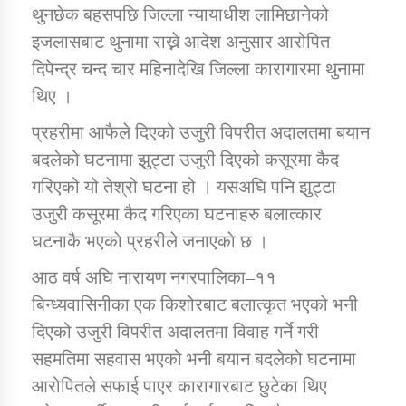
तातोपानी गाउँपालिकाको न्यायिक समिति सम्बन्धी सन्देश
थुनछेक बहसपछि जिल्ला न्यायाधीश लामिछानेको
इजलासबाट थुनामा राख्ने आदेश अनुसार आरोपित
तातोपानी गाउँपालिका जुम्लाको महिला तथा लैङ्गिक हिंसा
दिपेन्द्र चन्द चार महिनादेखि जिल्ला कारागारमा थुनामा
सम्बन्धी सूचना सन्देश
थिए ।
तातोपानी गाउँपालिका जुम्लाको महिनावारी सम्बन्धिकाे
सन्देश
प्रहरीमा आफैले दिएको उजुरी विपरीत अदालतमा बयान
बदलेको घटनामा झुट्टा उजुरी दिएको कसूरमा कैद
तातोपानी गाउँपालिका जुम्लाको बालविवाह सन्देश
गरिएको यो तेश्रो घटना हो । यसअघि पनि झुट्टा
तातोपानी गाउँपालिका जुम्लाको सूचना
उजुरी कसूरमा कैद गरिएका घटनाहरु बलात्कार
घटनाकै भएकाे प्रहरीले जनाएकाे छ ।
आठ वर्ष अघि नारायण नगरपालिका–११
बिन्ध्यवासिनीका एक किशोरबाट बलात्कृत भएको भनी
दिएको उजुरी विपरीत अदालतमा विवाह गर्ने गरी
सहमतिमा सहवास भएको भनी बयान बदलेको घटनामा
तातोपानी गाउँपालिका जुम्लाको सूचना
आरोपितले सफाई पाएर कारागारबाट छुटेका थिए