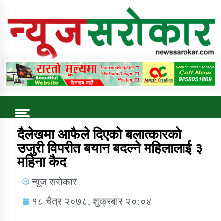
Online News Portal
Trending Now
दैलेखमा आफैले दिएकाे बलात्कारकाे
उजुरी विपरीत बयान बदल्ने महिलालाई ३
महिना कैद
कुषि बिकास कार्यालय जुम्ला सुचना सन्देश
न्यूज सरोकार
१८ चैत्र २०७८, शुक्रबार २०:०४