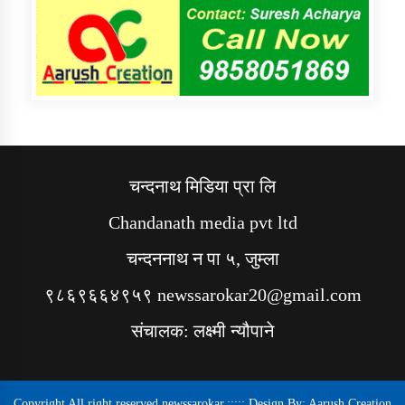
चन्दनाथ मिडिया प्रा लि
Chandanath media pvt ltd
चन्दननाथ न पा ५, जुम्ला
९८६९६६४९५९ newssarokar20@gmail.com
संचालक: लक्ष्मी न्यौपाने
Copyright All right reserved newssarokar.::::: Design By:
Aarush Creation