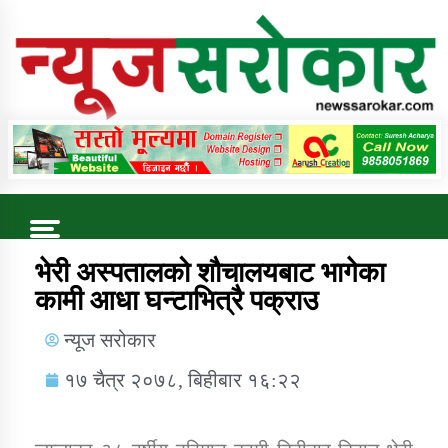
Online News Portal
Trending Now
भेरी अस्पतालको शौचालयबाट भागेका
कामी आधा घन्टाभित्रै पक्राउ
कुषि बिकास कार्यालय जुम्ला सुचना सन्देश
न्यूज सरोकार
१७ चैत्र २०७८, बिहीबार १६:२२