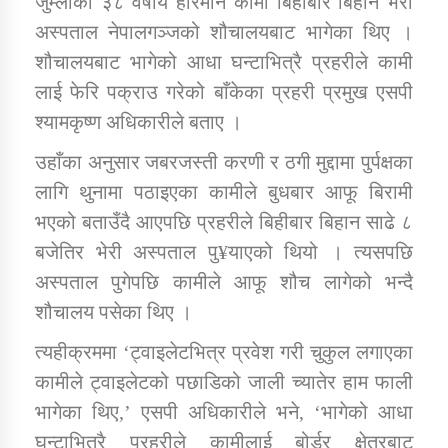
जुम्लाका ३८ वर्षीय हरिमान कामी बिहीबार बिहान भेरी
अस्पताल नेपालगञ्जको शौचालयबाट भागेका थिए ।
शौचालयबाट भागेको आधा घन्टाभित्रै प्रहरीले कामी
डिभिजन कार्यालय जुम्लाको सुचना सन्देश
लाई फेरि पक्राउ गरेको बाँकेका प्रहरी प्रमुख एसपी
श्यामकृष्ण अधिकारीले बताए ।
उहाँका अनुसार जबरजस्ती करणी र ठगी मुद्दामा पुर्पक्षका
कर्णाली प्रविधि शिक्षालय जुम्लाको सुचना
लागि थुनामा पठाइएका कामीले बुधबार आफू बिरामी
भएको बताउँदै आएपछि प्रहरीले बिहीबार बिहान साढे ८
बजेतिर भेरी अस्पताल पु¥याएको थियो । त्यसपछि
सामाजिक बिकास कार्यालय जुम्लाकाे सुचना
अस्पताल पुगेपछि कामीले आफू शौच लागेको भन्दै
शौचालय पसेका थिए ।
त्यहीक्रममा ‘ट्वाइलेटभित्र प्रवेश गरी चुकुल लगाएका
कामीले ट्वाइलेटको पछाडिको जाली च्यातेर हाम फाली
भागेका थिए,’ एसपी अधिकारीले भने, ‘भागेको आधा
घन्टाभित्रै प्रहरीले कामीलाई बोर्डर क्षेत्रबाट