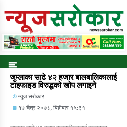
Online News Portal
Trending Now
जुम्लाका साढे ४२ हजार बालबालिकालाई
टाइफाइड विरुद्धको खोप लगाइने
कुषि बिकास कार्यालय जुम्ला सुचना सन्देश
न्यूज सरोकार
१७ चैत्र २०७८, बिहीबार १५:३१