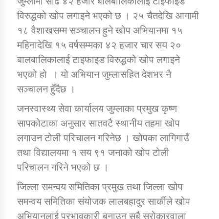
जुम्लामा साढे ४२ हजार बालबालिकालाई टाइफाइड
विरुद्धको खोप लगाइने भएको छ । २५ चैतदेखि आगामी
१८ वैशाखसम्म सञ्चालन हुने खोप अभियानमा १५
डिभिजन कार्यालय जुम्लाको सुचना सन्देश
महिनादेखि १५ वर्षसम्मका ४२ हजार चार सय २०
बालबालिकालाई टाइफाइड विरुद्धको खोप लगाइने
भएको हो । यो अभियान जुम्लासहित देशभर नै
कर्णाली प्रविधि शिक्षालय जुम्लाको सुचना
सञ्चालन हुँदैछ ।
जनस्वास्थ्य सेवा कार्यालय जुम्लाका प्रमुख कृष्ण
सापकोटाका अनुसार सातवटै स्थानीय तहमा खोप
सामाजिक बिकास कार्यालय जुम्लाकाे सुचना
लगाउन टोली परिचालन गरिनेछ । खोपका लागिगाउँ
तथा विद्यालयमा १ सय ९१ जनाको खोप टोली
परिचालन गरिने भएको छ ।
जिल्ला समन्वय समितिका प्रमुख तथा जिल्ला खोप
समन्वय समितिका संयोजक लालबहादुर सार्कीले खोप
अभियानलाई प्रभावकारी बनाउन सबै सरोकारवाला