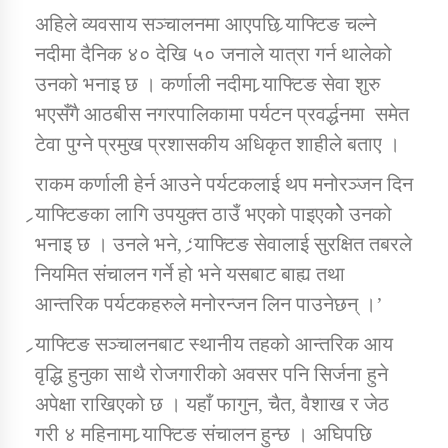
अहिले व्यवसाय सञ्चालनमा आएपछि र्‍याफ्टिङ चल्ने
नदीमा दैनिक ४० देखि ५० जनाले यात्रा गर्न थालेको
कार्यक्रम कार्यान्वयन एकाई जुम्लाको सुचना
उनको भनाइ छ । कर्णाली नदीमा र्‍याफ्टिङ सेवा शुरु
भएसँगै आठबीस नगरपालिकामा पर्यटन प्रवर्द्धनमा समेत
टेवा पुग्ने प्रमुख प्रशासकीय अधिकृत शाहीले बताए ।
राकम कर्णाली हेर्न आउने पर्यटकलाई थप मनोरञ्जन दिन
र्‍याफ्टिङका लागि उपयुक्त ठाउँ भएको पाइएकोे उनको
भनाइ छ । उनले भने, ‘र्‍याफ्टिङ सेवालाई सुरक्षित तबरले
कर्णाली प्राविधि शिक्षालय जुम्लाको सुचना
नियमित संचालन गर्ने हो भने यसबाट बाह्य तथा
आन्तरिक पर्यटकहरुले मनोरन्जन लिन पाउनेछन् ।’
र्‍याफ्टिङ सञ्चालनबाट स्थानीय तहको आन्तरिक आय
वृद्धि हुनुका साथै रोजगारीको अवसर पनि सिर्जना हुने
अपेक्षा राखिएको छ । यहाँ फागुन, चैत, वैशाख र जेठ
गरी ४ महिनामा र्‍याफ्टिङ संचालन हुन्छ । अघिपछि