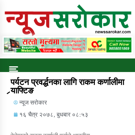
Online News Portal
Trending Now
पर्यटन प्रवर्द्धनका लागि राकम कर्णालीमा
र्‍याफ्टिङ
कुषि बिकास कार्यालय जुम्ला सुचना सन्देश
न्यूज सरोकार
१६ चैत्र २०७८, बुधबार ०८:५३