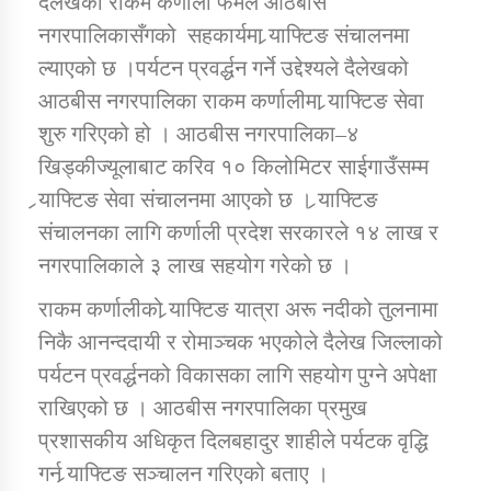
देलेखको राकम कर्णाली फर्मले आठबीस
नगरपालिकासँगको सहकार्यमा र्‍याफ्टिङ संचालनमा
ल्याएको छ ।पर्यटन प्रवर्द्धन गर्ने उद्देश्यले दैलेखको
डिभिजन कार्यालय जुम्लाको सुचना सन्देश
आठबीस नगरपालिका राकम कर्णालीमा र्‍याफ्टिङ सेवा
शुरु गरिएको हो । आठबीस नगरपालिका–४
खिड्कीज्यूलाबाट करिव १० किलोमिटर साईगाउँसम्म
कर्णाली प्रविधि शिक्षालय जुम्लाको सुचना
र्‍याफ्टिङ सेवा संचालनमा आएको छ । र्‍याफ्टिङ
संचालनका लागि कर्णाली प्रदेश सरकारले १४ लाख र
नगरपालिकाले ३ लाख सहयोग गरेको छ ।
सामाजिक बिकास कार्यालय जुम्लाकाे सुचना
राकम कर्णालीको र्‍याफ्टिङ यात्रा अरू नदीको तुलनामा
निकै आनन्ददायी र रोमाञ्चक भएकोले दैलेख जिल्लाको
पर्यटन प्रवर्द्धनको विकासका लागि सहयोग पुग्ने अपेक्षा
राखिएको छ । आठबीस नगरपालिका प्रमुख
प्रशासकीय अधिकृत दिलबहादुर शाहीले पर्यटक वृद्धि
गर्न र्‍याफ्टिङ सञ्चालन गरिएको बताए ।