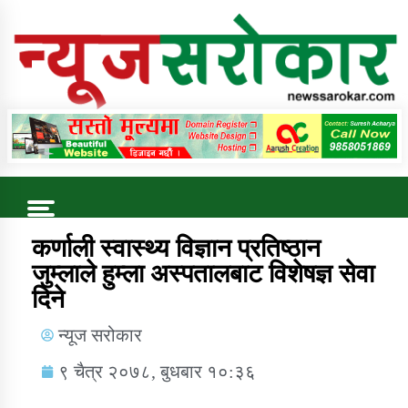
Online News Portal
Trending Now
कर्णाली स्वास्थ्य विज्ञान प्रतिष्ठान
जुम्लाले हुम्ला अस्पतालबाट विशेषज्ञ सेवा
दिने
कुषि बिकास कार्यालय जुम्ला सुचना सन्देश
न्यूज सरोकार
९ चैत्र २०७८, बुधबार १०:३६