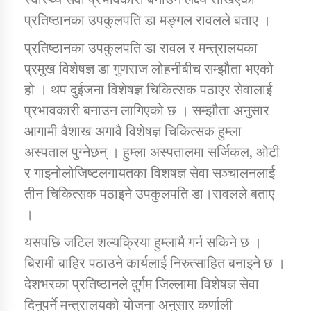
प्रतिष्ठानका उपकुलपति डा मङ्गल रावलले बताए ।
कार्यक्रम कार्यान्वयन एकाई जुम्लाको सुचना
प्रतिष्ठानका उपकुलपति डा रावल र मन्त्रालयका
प्रमुख विशेषज्ञ डा गुणराज लोहनीबीच सम्झौता भएको
हो । थप दुईजना विशेषज्ञ चिकित्सक पठाएर सेवालाई
प्रभावकारी बनाउन लागिएको छ । सम्झौता अनुसार
आगामी वैशाख अगावै विशेषज्ञ चिकित्सक हुम्ला
अस्पताल पुग्नेछन् । हुम्ला अस्पतालमा सर्जिकल, ओटी
र गाइनोलोजिष्टलगायतका विशषज्ञ सेवा सञ्चालनलाई
कर्णाली प्राविधि शिक्षालय जुम्लाको सुचना
तीन चिकित्सक पठाइने उपकुलपति डा।रावलले बताए
।
यसपछि जटिल शल्यक्रिया हुम्लामै गर्न सकिने छ ।
बिरामी बाहिर पठाउने कार्यलाई निरुत्साहित बनाइने छ ।
देशभरका प्रतिष्ठानले दुर्गम जिल्लामा विशेषज्ञ सेवा
दिनुपर्ने मन्त्रालयको योजना अनुसार कर्णाली