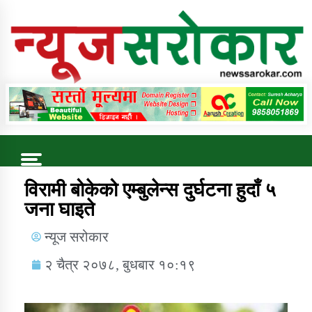
Online News Portal
Trending Now
विरामी बोकेको एम्बुलेन्स दुर्घटना हुदाँ ५
जना घाइते
कुषि बिकास कार्यालय जुम्ला सुचना सन्देश
न्यूज सरोकार
२ चैत्र २०७८, बुधबार १०:१९