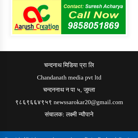
चन्दनाथ मिडिया प्रा लि
Chandanath media pvt ltd
चन्दननाथ न पा ५, जुम्ला
९८६९६६४९५९ newssarokar20@gmail.com
संचालक: लक्ष्मी न्यौपाने