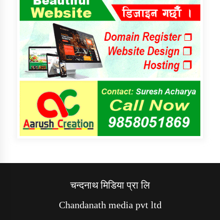
चन्दनाथ मिडिया प्रा लि
Chandanath media pvt ltd