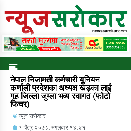
Online News Portal
Trending Now
नेपाल निजामती कर्मचारी युनियन
कर्णाली प्रदेशका अध्यक्ष खड्का लाई
गृह जिल्ला जुम्ला भव्य स्वागत (फोटो
कुषि बिकास कार्यालय जुम्ला सुचना सन्देश
फिचर)
न्यूज सरोकार
१ चैत्र २०७८, मंगलवार १४:४१