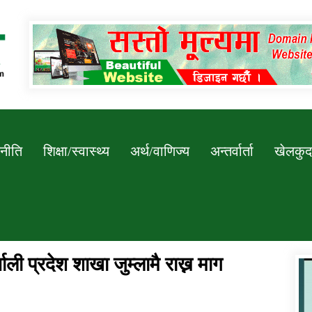
Newssarokar
नीति
शिक्षा/स्वास्थ्य
अर्थ/वाणिज्य
अन्तर्वार्ता
खेलकुद
ी प्रदेश शाखा जुम्लामै राख्न माग
डिभिजन कार्यालय जुम्लाको सुचना सन्देश