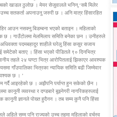
षबीचको खाडल ठुलोछ । मेयर सेजुवालले भनिन्,‘सबै मिलेर
ि उच्च सतकर्ता अपनाउनु जरुरी छ । अनि मात्र हिंसारहित
ा बाहिर आउन नसक्नु बिडम्बना भएको बताइन । महिलाको
 छ । गाउँटोलमा मेलमिलाप समिति बनेका छन । उनीहरुले
अधिवक्ता पदमबहादुर शाहीले घरेलु हिंसा कसुर सजाय
लाई समेटेको बताए । हिंसा भएको पीडितले ९० दिनभित्र
। स्थानीय तहले २४ घण्टा भित्र आरोपितलाई झिकाएर आवश्यक
‘यसमा गाँउपालिका भित्रका न्यायिक समिति बढी जिम्मेवार
आवश्यक छ । ’
 गर्दै आइरहेको छ । अझैपनि पर्याप्त हुन सकेको छैन ।
 कानुनी व्यवस्था र दण्डबारे बुझ्नेगरी नागरिकहरुलाई
ानुनी ज्ञानले पोख्त हुदैनन । तब सम्म कुनै पनि हिंसा
े अहिले सम्म पनि राज्यको उच्च तहमा महिलाको वर्चस्व