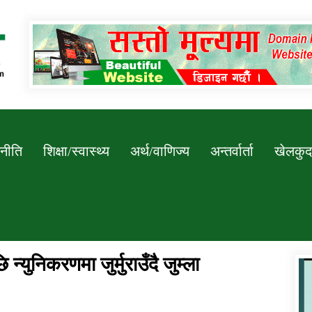
Newssarokar
नीति
शिक्षा/स्वास्थ्य
अर्थ/वाणिज्य
अन्तर्वार्ता
खेलकुद
्युनिकरणमा जुर्मुराउँदै जुम्ला
डिभिजन कार्यालय जुम्लाको सुचना सन्देश