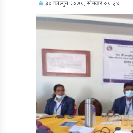
३० फाल्गुन २०७८, सोमबार ०८:३४
सामाजिक बिकास कार्यालय जुम्लाकाे सुचना
तातोपानी गाउँपालिकाको न्यायिक समिति सम्बन्धी
सन्देश
तातोपानी गाउँपालिका जुम्लाको बालविवाह सन्देश