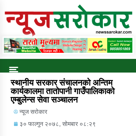
Online News Portal
Trending Now
स्थानीय सरकार संचालनको अन्तिम
कार्यकालमा तातोपानी गाउँपालिकाको
एम्बुलेन्स सेवा सञ्चालन
कुषि बिकास कार्यालय जुम्ला सुचना सन्देश
न्यूज सरोकार
३० फाल्गुन २०७८, सोमबार ०८:२९