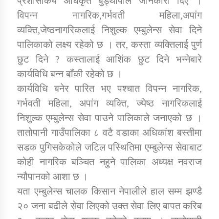
प्रशासकिय अधिकृत बुड्थापाले जानकारी दिए ।
तातोपानी गाउँपालिकाको न्यायिक समिति सम्बन्धी सन्देश
विपन्न नागरिक,गर्भवती महिला,अपांग
तातोपानी गाउँपालिका जुम्लाको महिला तथा लैङ्गिक हिंसा
व्यक्ति,जेष्ठनागरिकलाई निशुल्क एम्बुलेन्स सेवा दिने
सम्बन्धी सूचना सन्देश
पालिकाको लक्ष्य रहेको छ । तर, कस्ता व्यक्तिलाई पुर्ण
तातोपानी गाउँपालिका जुम्लाको महिनावारी सम्बन्धिकाे
छुट दिने ? कस्तालाई आशिंक छुट दिने भन्नेबारे
सन्देश
कार्यविधि बन्न बाँकी रहेको छ ।
कार्यविधि बनेर पारित भए पश्चात विपन्न नागरिक,
तातोपानी गाउँपालिका जुम्लाको बालविवाह सन्देश
गर्भवती महिला, अपांग व्यक्ति, ज्येष्ठ नागरिकलाई
तातोपानी गाउँपालिका जुम्लाको सूचना
निशुल्क एम्बुलेन्स सेवा पाउने पालिकाले जनाएको छ ।
तातोपानी गाउँपालिका ८ वटै वडाका अधिकांश बस्तीमा
सडक पुगिसकेकोले जटिल पस्थितिमा एम्बुलेन्स सेवाबाट
कोही नागरिक बञ्चित नहुने पालिका अध्यक्ष नवराज
न्यौपानको आशा छ ।
यता एम्बुलेन्स चालक किसान नेपालीले हाल सम्म झण्डै
तातोपानी गाउँपालिका जुम्लाको सूचना
२० जना बढीले सेवा लिएको उक्त सेवा लिए बापत करिब