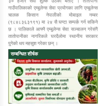
३० हजार सेवा शुल्क उठेको बताए । तातोपानी
गाउँपालिकाको एम्बुलेन्स सेवा प्रयोगका लागि एम्बुलेन्स
चालक किसान नेपालीको मोबाइल नम्बर
(९८४८३६३१९१) मा २४ सै घण्टा सम्पर्क गर्न सकिने
छ । पालिकाले आफ्नै एम्बुलेन्स सेवा सञ्चालन गरेसंगै
तातोपानीका नागरिकले घरदैलोमा स्थानीय सरकार
पुगेको थप महसुश गरेका छन् ।
सम्बन्धित शीर्षक