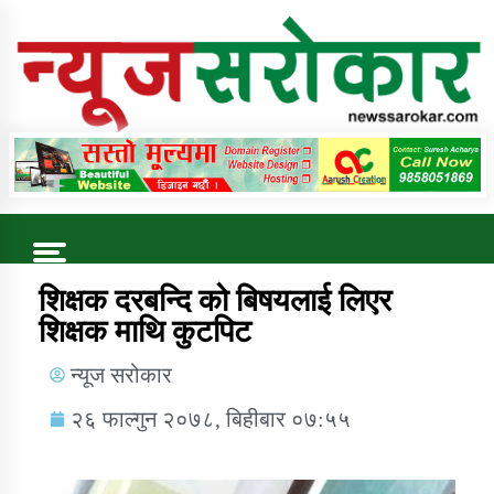
Online News Portal
Trending Now
शिक्षक दरबन्दि को बिषयलाई लिएर
शिक्षक माथि कुटपिट
कुषि बिकास कार्यालय जुम्ला सुचना सन्देश
न्यूज सरोकार
२६ फाल्गुन २०७८, बिहीबार ०७:५५