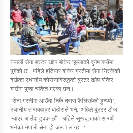
डिभिजन कार्यालय जुम्लाको सुचना सन्देश
कर्णाली प्रविधि शिक्षालय जुम्लाको सुचना
नेपाली सेना बुस्टर खोप बोकेर जुम्लाको दुर्गम गाउँमा
पुगेको छ। पहिले हतियार बोकेर गस्तीमा सेना निस्केको
देखेका स्थानीय कोरोनाविरुद्धको बुस्टर खोप बोकेर
सामाजिक बिकास कार्यालय जुम्लाकाे सुचना
गाउँमा पुग्दा चकित भएका छन्।
‘सेना गस्तीमा आउँदा निकै त्रास फैलिरहेको हुन्थ्यो’,
स्थानीय ताराबहादुर बोहोराले भने,‘अहिले बुस्टर डोज
ल्याएर आउँदा ढुक्क छौँ। अहिले सुखदु:खको सारथी
भनेको नेपाली सेना हो जस्तो लाग्छ।’