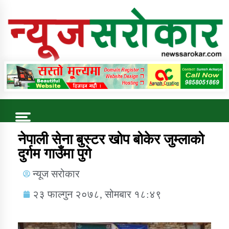
Online News Portal
Trending Now
नेपाली सेना बुस्टर खोप बोकेर जुम्लाको
दुर्गम गाउँमा पुगे
कुषि बिकास कार्यालय जुम्ला सुचना सन्देश
न्यूज सरोकार
२३ फाल्गुन २०७८, सोमबार १८:४९