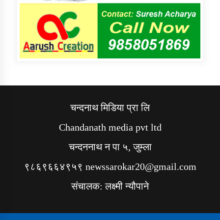
चन्दनाथ मिडिया प्रा लि
Chandanath media pvt ltd
चन्दननाथ न पा ५, जुम्ला
९८६९६६४९५९ newssarokar20@gmail.com
संचालक: लक्ष्मी न्यौपाने