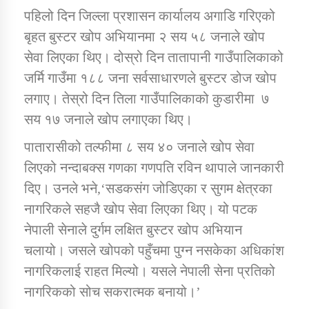
तातोपानी गाउँपालिकाको न्यायिक समिति सम्बन्धी सन्देश
पहिलो दिन जिल्ला प्रशासन कार्यालय अगाडि गरिएको
बृहत बुस्टर खोप अभियानमा २ सय ५८ जनाले खोप
तातोपानी गाउँपालिका जुम्लाको महिला तथा लैङ्गिक हिंसा
सम्बन्धी सूचना सन्देश
सेवा लिएका थिए। दोस्रो दिन तातापानी गाउँपालिकाको
जर्मि गाउँमा १८८ जना सर्वसाधारणले बुस्टर डोज खोप
तातोपानी गाउँपालिका जुम्लाको महिनावारी सम्बन्धिकाे
सन्देश
लगाए। तेस्रो दिन तिला गाउँपालिकाको कुडारीमा ७
सय १७ जनाले खोप लगाएका थिए।
तातोपानी गाउँपालिका जुम्लाको बालविवाह सन्देश
पातारासीको तल्फीमा ८ सय ४० जनाले खोप सेवा
तातोपानी गाउँपालिका जुम्लाको सूचना
लिएको नन्दाबक्स गणका गणपति रविन थापाले जानकारी
दिए। उनले भने,‘सडकसंग जोडिएका र सुगम क्षेत्रका
नागरिकले सहजै खोप सेवा लिएका थिए। यो पटक
नेपाली सेनाले दुर्गम लक्षित बुस्टर खोप अभियान
चलायो। जसले खोपको पहुँचमा पुग्न नसकेका अधिकांश
नागरिकलाई राहत मिल्यो। यसले नेपाली सेना प्रतिको
तातोपानी गाउँपालिका जुम्लाको सूचना
नागरिकको सोच सकरात्मक बनायो।’