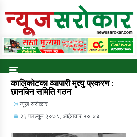
Online News Portal
Trending Now
कालिकोटका व्यापारी मृत्यु प्रकरण :
छानबिन समिति गठन
कुषि बिकास कार्यालय जुम्ला सुचना सन्देश
न्यूज सरोकार
२२ फाल्गुन २०७८, आईतवार १०:४३