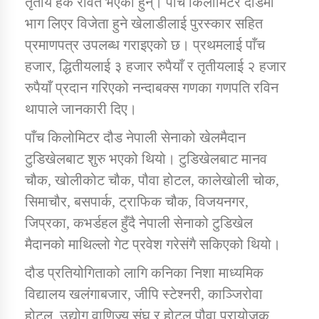
तृतीय हर्क रावत भएका हुन्। पाँच किलोमिटर दौडमा
तातोपानी गाउँपालिकाको न्यायिक समिति सम्बन्धी सन्देश
भाग लिएर विजेता हुने खेलाडीलाई पुरस्कार सहित
तातोपानी गाउँपालिका जुम्लाको महिला तथा लैङ्गिक हिंसा
प्रमाणपत्र उपलब्ध गराइएको छ। प्रथमलाई पाँच
सम्बन्धी सूचना सन्देश
हजार, द्धितीयलाई ३ हजार रुपैयाँ र तृतीयलाई २ हजार
तातोपानी गाउँपालिका जुम्लाको महिनावारी सम्बन्धिकाे
रुपैयाँ प्रदान गरिएको नन्दाबक्स गणका गणपति रविन
सन्देश
थापाले जानकारी दिए।
तातोपानी गाउँपालिका जुम्लाको बालविवाह सन्देश
पाँच किलोमिटर दौड नेपाली सेनाको खेलमैदान
टुडिखेलबाट शुरु भएको थियो। टुडिखेलबाट मानव
तातोपानी गाउँपालिका जुम्लाको सूचना
चौक, खोलीकोट चौक, पौवा होटल, कालेखोली चोक,
सिमाचौर, बसपार्क, ट्राफिक चौक, विजयनगर,
जिप्रका, कभर्डहल हुँदै नेपाली सेनाको टुडिखेल
मैदानको माथिल्लो गेट प्रवेश गरेसंगै सकिएको थियो।
दौड प्रतियोगिताको लागि कनिका निशा माध्यमिक
विद्यालय खलंगाबजार, जीपि स्टेश्नरी, काञ्जिरोवा
तातोपानी गाउँपालिका जुम्लाको सूचना
होटल, उद्योग वाणिज्य संघ र होटल पौवा प्रायोजक