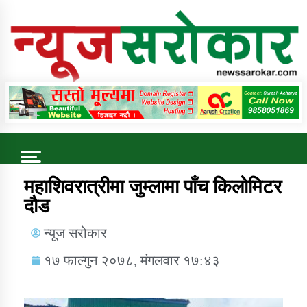
Online News Portal
Trending Now
महाशिवरात्रीमा जुम्लामा पाँच किलोमिटर
दौड
कुषि बिकास कार्यालय जुम्ला सुचना सन्देश
न्यूज सरोकार
१७ फाल्गुन २०७८, मंगलवार १७:४३