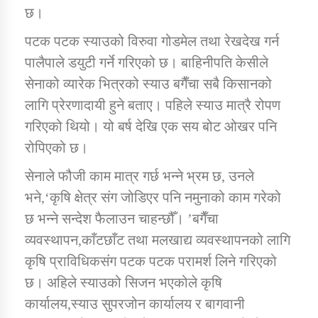
तातोपानी गाउँपालिकाको न्यायिक समिति सम्बन्धी सन्देश
छ।
तातोपानी गाउँपालिका जुम्लाको महिला तथा लैङ्गिक हिंसा
पटक पटक स्याउको विरुवा गोडमेल तथा रेखदेख गर्न
सम्बन्धी सूचना सन्देश
पालैपाले डयुटी गर्ने गरिएको छ। बाहिनीपति केसीले
सेनाको व्यारेक भित्रको स्याउ बगैँचा सबै किसानको
तातोपानी गाउँपालिका जुम्लाको महिनावारी सम्बन्धिकाे
सन्देश
लागि प्रेरणादायी हुने बताए। पहिले स्याउ मात्रै रोपण
गरिएको थियो। यो बर्ष देखि एक सय बोट ओखर पनि
तातोपानी गाउँपालिका जुम्लाको बालविवाह सन्देश
रोपिएको छ।
तातोपानी गाउँपालिका जुम्लाको सूचना
सेनाले फौजी काम मात्र गर्छ भन्ने भ्रम छ, उनले
भने,‘कृषि क्षेत्र संग जोडिएर पनि नमुनाको काम गरेको
छ भन्ने सन्देश फैलाउन चाहन्छौँ। ’बगैँचा
व्यवस्थापन,काँटछाँट तथा मलखाद्य व्यवस्थापनको लागि
कृषि प्राविधिकसंग पटक पटक परामर्श लिने गरिएको
छ। अहिले स्याउको सिजन भएकोले कृषि
तातोपानी गाउँपालिका जुम्लाको सूचना
कार्यालय,स्याउ सुपरजोन कार्यालय र बागवानी