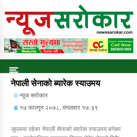
Online News Portal
Trending Now
नेपाली सेनाकाे ब्यारेक स्याउमय
न्यूज सरोकार
कुषि बिकास कार्यालय जुम्ला सुचना सन्देश
१७ फाल्गुन २०७८, मंगलवार १७:३९
जुम्लामा रहेका नेपाली सेनाको ब्यारेक स्याउमय बनेका