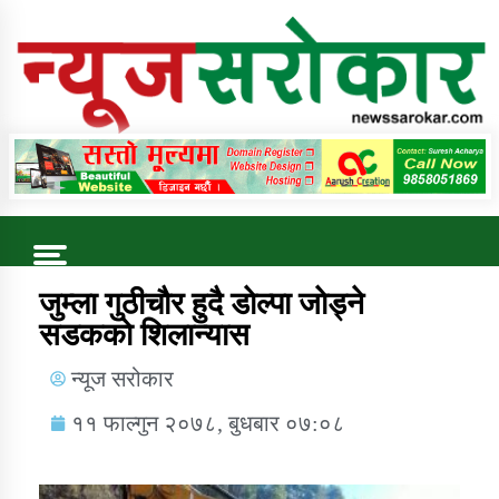
Online News Portal
Trending Now
जुम्ला गुठीचाैर हुदै डाेल्पा जाेड्ने
सडककाे शिलान्यास
कुषि बिकास कार्यालय जुम्ला सुचना सन्देश
न्यूज सरोकार
११ फाल्गुन २०७८, बुधबार ०७:०८