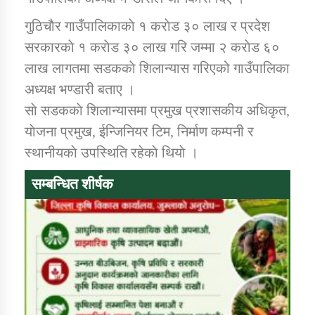
गुठिचाैर गाउँपालिकाकाे १ कराेड ३० लाख र प्रदेश
कार्यक्रम कार्यान्वयन एकाई जुम्लाको सुचना
सरकारकाे १ कराेड ३० लाख गरि जम्मा २ कराेड ६०
लाख लागतमा सडककाे शिलान्यास गरिएको गाउँपालिका
अध्यक्ष भण्डारी बताए ।
साे सडककाे शिलान्यासमा प्रमुख प्रशासकीय अधिकृत,
याेजना प्रमुख, ईन्जिनियर टिम, निर्माण कम्पनी र
स्थानीयकाे उपस्थिति रहेकाे थियाे ।
सम्बन्धित शीर्षक
कर्णाली प्राविधि शिक्षालय जुम्लाको सुचना