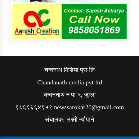
चन्दनाथ मिडिया प्रा लि
Chandanath media pvt ltd
चन्दननाथ न पा ५, जुम्ला
९८६९६६४९५९ newssarokar20@gmail.com
संचालक: लक्ष्मी न्यौपाने