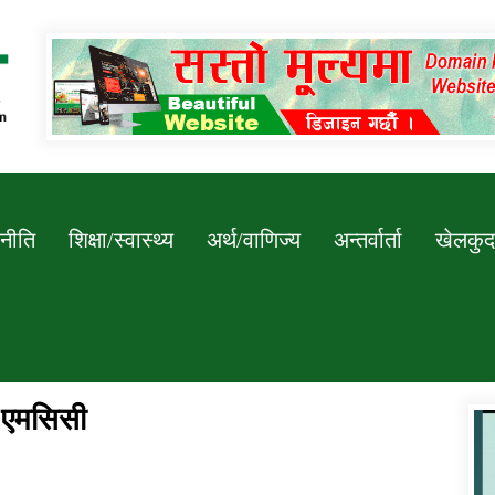
Newssarokar
नीति
शिक्षा/स्वास्थ्य
अर्थ/वाणिज्य
अन्तर्वार्ता
खेलकुद
ो एमसिसी
डिभिजन कार्यालय जुम्लाको सुचना सन्देश