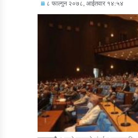
८ फाल्गुन २०७८, आईतवार १४:५४
सामाजिक बिकास कार्यालय जुम्लाकाे सुचना
तातोपानी गाउँपालिकाको न्यायिक समिति सम्बन्धी
सन्देश
तातोपानी गाउँपालिका जुम्लाको बालविवाह सन्देश