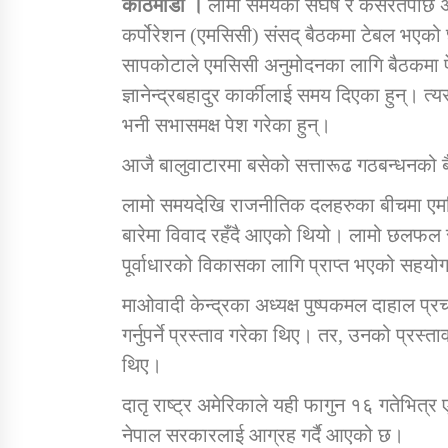
काठमाडौ ।
लामो समयको संघर्ष र कसरतपछि अन
कर्पोरेशन (एमसिसी) संसद् बैठकमा टेबल भएक
सापकोटाले एमसिसी अनुमोदनका लागि बैठकमा पेश गर
ज्ञानेन्द्रबहादुर कार्कीलाई समय दिएका हुन्। त
भनी सभासमक्ष पेश गरेका हुन्।
आजै बालुवाटारमा बसेको सत्तारूढ गठबन्धनको 
लामो समयदेखि राजनीतिक दलहरुका बीचमा एमसिसी 
बारेमा विवाद रहँदै आएको थियो। लामो छलफल 
पूर्वाधारको विकासका लागि प्राप्त भएको सहय
माओवादी केन्द्रका अध्यक्ष पुष्पकमल दाहाल प
गर्नुपर्ने प्रस्ताव गरेका थिए। तर, उनको प्रस
थिए।
दातृ राष्ट्र अमेरिकाले यही फागुन १६ गतेभित्
नेपाल सरकारलाई आग्रह गर्दै आएको छ।