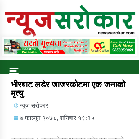
Online News Portal
Trending Now
भीरबाट लडेर जाजरकोटमा एक जनाको
मृत्यु
कुषि बिकास कार्यालय जुम्ला सुचना सन्देश
न्यूज सरोकार
७ फाल्गुन २०७८, शनिबार १९:१५