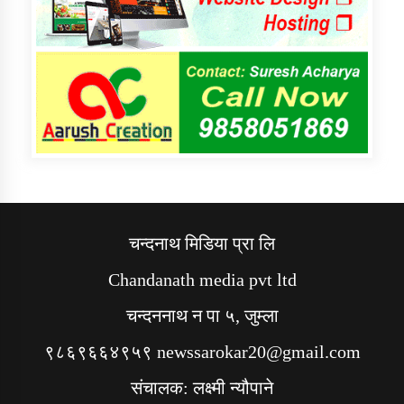
चन्दनाथ मिडिया प्रा लि
Chandanath media pvt ltd
चन्दननाथ न पा ५, जुम्ला
९८६९६६४९५९ newssarokar20@gmail.com
संचालक: लक्ष्मी न्यौपाने