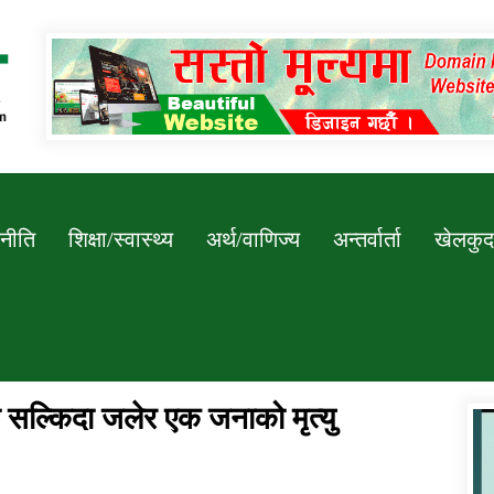
Newssarokar
नीति
शिक्षा/स्वास्थ्य
अर्थ/वाणिज्य
अन्तर्वार्ता
खेलकुद
ा सल्किदा जलेर एक जनाको मृत्यु
डिभिजन कार्यालय जुम्लाको सुचना सन्देश