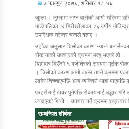
७ फाल्गुन २०७८, शनिबार १८:५६
जुम्ला । जुम्लामा ताप्न बालेको आगो शरिरमा स
गाउँपालिका–४ गिरीखोलाका २६ वर्षीय गोविन्द्र
उपरिक्षक नरेन्द्र चन्दले बताए ।
सामाजिक बिकास कार्यालय जुम्लाकाे सुचना
उहाँका अनुसार चिसोका कारण न्यानो बनाउँनका 
रोकायाको उपचारको क्रममा मृत्यु भएको हो ।
बिहीवार दिउँसो ५ बजेतिरको समयमा मृर्तक रो
। चिसोको कारण आगो बालेर ताप्ने क्रममा एक
लागेर चिच्चाएपछि अन्य व्यक्तिले थाहा पाएपछि
प्रहरीलाई खवर पुगेपछि रोकायलाई उद्धार गरि उपच
ल्याइएको थियो । उपचार गर्ने क्रममा शुक्रवार 
तातोपानी गाउँपालिकाको न्यायिक समिति सम्बन्धी
सन्देश
सम्बन्धित शीर्षक
तातोपानी गाउँपालिका जुम्लाको बालविवाह सन्देश