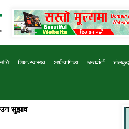
Newssarokar
नीति
शिक्षा/स्वास्थ्य
अर्थ/वाणिज्य
अन्तर्वार्ता
खेलकुद
ाउन सुझाव
डिभिजन कार्यालय जुम्लाको सुचना सन्देश