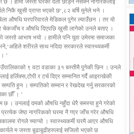
ो छ । हामी जस्ता घरको दैलो छोड्न नसक्ने नागरिकलाई
कार्यले निकै खुसी प्राप्त भएको छ‘,८२ बर्षि मुनेले भने ।
ला बेला औषधि घरपरिवारले मेडिकल पुगेर ल्याउँछन । तर यो
मै आएर चेकजाँच र औषधि दिएपछि खुसी लागेको उनले बताए ।
चेको जस्तो आभाष भयो । हामीले पनि युवा उमेरमा समाजका
भने,‘अहिले शरीरले साथ नदिदा सरकारले स्वास्थ्यकर्मी
 । ’
ा गाउँपालिकाको ९ वटा वडाका ३१ बस्तीमै पुगेकी छिन । उनले
ुलाई हर्लिक्स,टोपी र टर्च दिएर सम्मानित गर्दै आइराखेकी
य सम्पति हुन । सम्पतिको सम्मान र रेखदेख गर्नु सरकारको
गेका छौँ । ’
 छ । उनलाई दमको औषधि नहुँदा धेरै समस्या हुने गरेको
ुढा प्रत्येक जेष्ठ नागरिकको घरमा नै गएर जाँच गरेर औषधि
ेसकालमा रोगले च्याप्यो । स्वास्थ्यकर्मी घरमै आएर औषधि
ार्यले म जस्ता बुढाबुढीहरुलाई सजिलो भएको छ