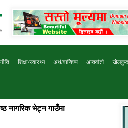
Newssarokar
नीति
शिक्षा/स्वास्थ्य
अर्थ/वाणिज्य
अन्तर्वार्ता
खेलकुद
जेष्ठ नागरिक भेट्न गाउँमा
डिभिजन कार्यालय जुम्लाको सुचना सन्देश