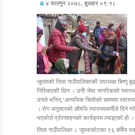
४ फाल्गुन २०७८, बुधबार ०९:१८
सामाजिक बिकास कार्यालय जुम्लाकाे सुचना
जुम्लाको तिला गाउँपालिकाकी उपाध्यक्ष बिष्णु बु
निस्किएकी छिन । उनी जेष्ठ नागरिकको स्वास्थ्य प
उनले भनिन्,‘अत्यधिक चिसोको समयमा स्वास्थ्
तातोपानी गाउँपालिकाको न्यायिक समिति सम्बन्धी
। रोग अनुसारको औषधि स्वास्थ्यकर्मीले दिने ग
सन्देश
भएकोले प्रोत्साहनको कार्यक्रम ल्याइएको हो ।
तातोपानी गाउँपालिका जुम्लाको बालविवाह सन्देश
तिला गाउँपालिका ८ जुम्लाकोटका ९६ बर्षिय भक्