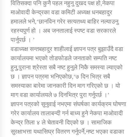
वितिसक्दा पनि कुनै पहल नहुनु दुखद पक्ष हो,नेकपा
तातोपानी गाउँपालिकाको न्यायिक समिति सम्बन्धी सन्देश
माओवादी केन्द्रका वडा कमिटी अध्यक्ष धनबहादुर
तातोपानी गाउँपालिका जुम्लाको महिला तथा लैङ्गिक हिंसा
हमालले भने,‘छानविन गरेर सत्यतथ्य बाहिर नल्याउनु
सम्बन्धी सूचना सन्देश
रहस्यपुर्ण हो । अब जनतालाई स्पष्ट वडा सरकारले
तातोपानी गाउँपालिका जुम्लाको महिनावारी सम्बन्धिकाे
पार्नुपर्छ । ’
सन्देश
वडाध्यक्ष सन्तबहादुर शाहीलाई ज्ञापन पत्र बुझाउँदै वडा
तातोपानी गाउँपालिका जुम्लाको बालविवाह सन्देश
कार्यालयमा भएको तोडफोडले जनताको सम्पति नष्ट
हुनु,पुराना श्रेस्ता सबै नष्ट हुनुले निकै समस्या ल्याएको
तातोपानी गाउँपालिका जुम्लाको सूचना
छ । ज्ञापन पत्रमा भनिएकोछ,‘७ दिन भित्र सबै
समस्याका बारेमा जानकारी दिन माग गरिएको छ । यो
माग वडा कार्यालयले ७ दिनभित्र पुरा गर्नुपर्छ ।’
ज्ञापन पत्रको सुनुवाई नभएमा संघर्षका कार्यक्रम घोषणा
गरेर कार्यालय तालाबन्दी गर्न बाध्य हुने नेकपा माओवादी
केन्द्र तिला ४ ले चेतावनी दिएको छ । सामाजिक
तातोपानी गाउँपालिका जुम्लाको सूचना
सुरक्षाभत्ता यथासिघ्र वितरण गर्नुपर्ने,नष्ट भएका वडाका