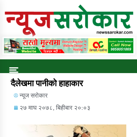
Online News Portal
Trending Now
दैलेखमा पानीको हाहाकार
न्यूज सरोकार
कुषि बिकास कार्यालय जुम्ला सुचना सन्देश
२७ माघ २०७८, बिहीबार २०:०३