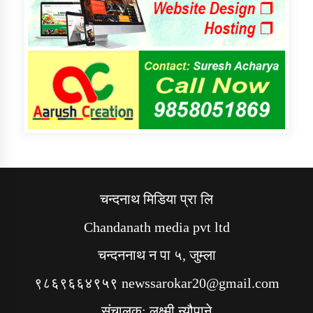
चन्दनाथ मिडिया प्रा लि
Chandanath media pvt ltd
चन्दननाथ न पा ५, जुम्ला
९८६९६६४९५९ newssarokar20@gmail.com
संचालक: लक्ष्मी न्यौपाने