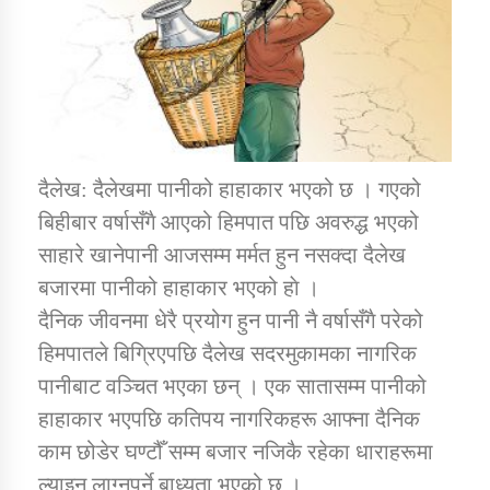
डिभिजन कार्यालय जुम्लाको सुचना सन्देश
दैलेख: दैलेखमा पानीको हाहाकार भएको छ । गएको
कर्णाली प्रविधि शिक्षालय जुम्लाको सुचना
बिहीबार वर्षासँगै आएको हिमपात पछि अवरुद्ध भएको
साहारे खानेपानी आजसम्म मर्मत हुन नसक्दा दैलेख
बजारमा पानीको हाहाकार भएको हाे ।
सामाजिक बिकास कार्यालय जुम्लाकाे सुचना
दैनिक जीवनमा धेरै प्रयोग हुन पानी नै वर्षासँगै परेको
हिमपातले बिग्रिएपछि दैलेख सदरमुकामका नागरिक
पानीबाट वञ्चित भएका छन् । एक सातासम्म पानीको
हाहाकार भएपछि कतिपय नागरिकहरू आफ्ना दैनिक
काम छोडेर घण्टौँ सम्म बजार नजिकै रहेका धाराहरूमा
ल्याइन लाग्नुपर्ने बाध्यता भएको छ ।