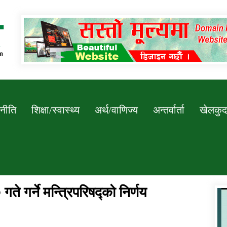
Newssarokar
नीति
शिक्षा/स्वास्थ्य
अर्थ/वाणिज्य
अन्तर्वार्ता
खेलकुद
े गर्ने मन्त्रिपरिषद्को निर्णय
डिभिजन कार्यालय जुम्लाको सुचना सन्देश