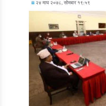
२४ माघ २०७८, सोमबार १९:५९
सामाजिक बिकास कार्यालय जुम्लाकाे सुचना
तातोपानी गाउँपालिकाको न्यायिक समिति सम्बन्धी
सन्देश
तातोपानी गाउँपालिका जुम्लाको बालविवाह सन्देश