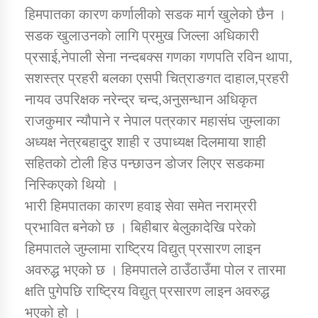
तातोपानी गाउँपालिकाको न्यायिक समिति सम्बन्धी सन्देश
हिमपातका कारण कर्णालीको सडक मार्ग खुलेको छैन ।
सडक खुलाउनको लागि प्रमुख जिल्ला अधिकारी
तातोपानी गाउँपालिका जुम्लाको महिला तथा लैङ्गिक हिंसा
सम्बन्धी सूचना सन्देश
प्रसाई,नेपाली सेना नन्दबक्स गणका गणपति रविन थापा,
सशस्त्र प्रहरी बलका एसपी चित्राङगत दाहाल,प्रहरी
तातोपानी गाउँपालिका जुम्लाको महिनावारी सम्बन्धिकाे
नायव उपरिक्षक नरेन्द्र चन्द,अनुसन्धान अधिकृत
सन्देश
राजकुमार न्यौपाने र नेपाल पत्रकार महासंघ जुम्लाका
तातोपानी गाउँपालिका जुम्लाको बालविवाह सन्देश
अध्यक्ष नेत्रबहादुर शाही र उपाध्यक्ष दिलमाया शाही
तातोपानी गाउँपालिका जुम्लाको सूचना
सहितको टोली हिउ पन्छाउन डोजर लिएर सडकमा
निस्किएको थियो ।
भारी हिमपातका कारण हवाइ सेवा समेत नराम्ररी
प्रभावित बनेको छ । बिहीबार बेलुकादेखि परेको
हिमपातले जुम्लामा राष्ट्रिय विद्युत् प्रसारण लाइन
अवरुद्ध भएको छ । हिमपातले ठाउँठाउँमा पोल र तारमा
क्षति पुगेपछि राष्ट्रिय विद्युत् प्रसारण लाइन अवरुद्ध
तातोपानी गाउँपालिका जुम्लाको सूचना
भएको हो ।