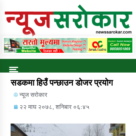
Online News Portal
Trending Now
सडकमा हिउँ पन्छाउन डोजर प्रयोग
न्यूज सरोकार
कुषि बिकास कार्यालय जुम्ला सुचना सन्देश
२२ माघ २०७८, शनिबार ०६:४५