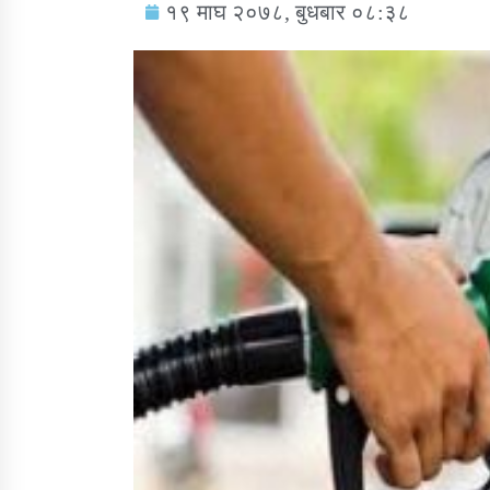
१९ माघ २०७८, बुधबार ०८:३८
सामाजिक बिकास कार्यालय जुम्लाकाे सुचना
तातोपानी गाउँपालिकाको न्यायिक समिति सम्बन्धी
सन्देश
तातोपानी गाउँपालिका जुम्लाको बालविवाह सन्देश