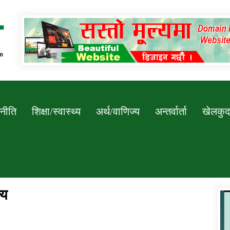
Newssarokar
नीति
शिक्षा/स्वास्थ्य
अर्थ/वाणिज्य
अन्तर्वार्ता
खेलकुद
्य
डिभिजन कार्यालय जुम्लाको सुचना सन्देश