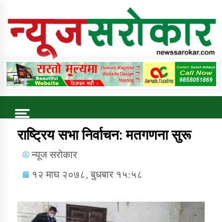
Online News Portal
Trending Now
राष्ट्रिय सभा निर्वाचन: मतगणना सुरू
न्यूज सरोकार
कुषि बिकास कार्यालय जुम्ला सुचना सन्देश
१२ माघ २०७८, बुधबार १५:५८