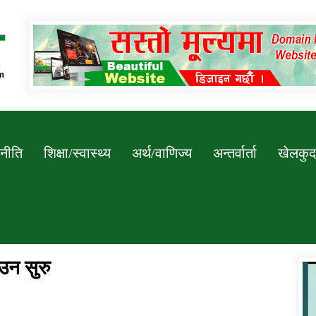
Newssarokar
नीति
शिक्षा/स्वास्थ्य
अर्थ/वाणिज्य
अन्तर्वार्ता
खेलकुद
उन सुरु
डिभिजन कार्यालय जुम्लाको सुचना सन्देश