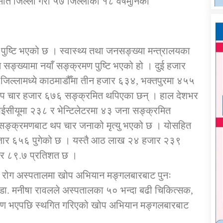
ा सात जिल्ला गरी ५७ जिल्लाका १८ वर्षमुनिका
ष्टि भएको छ । स्वास्थ्य तथा जनसङ्ख्या मन्त्रालयका
 सङ्ख्यामा नयाँ सङ्क्रमण पुष्टि भएको हो । दुई हजार
ल्लामध्ये काठमाडौँमा तीन हजार ६३४, भक्तपुरमा ४५५
थप चार हजार ६७६ सङ्क्रमित थपिएका छन् । हाल देशभर
सीयूमा २३८ र भेन्टिलेटरमा ४३ जना सङ्क्रमित
 सङ्क्रमणबाट थप चार जनाको मृत्यु भएको छ । योसहित
१ हजार ६५६ पुगेको छ । यस्तै आठ लाख २४ हजार २३९
 दर ८९.७ प्रतिशत छ ।
ा रोग अस्पतालमा खोप अभियान मङ्गलबारबाट पुनः
डा. मनीषा रावलले अस्पतालका ५० भन्दा बढी चिकित्सक,
्रमण भएपछि स्थगित गरिएको खोप अभियान मङ्गलबारबाट