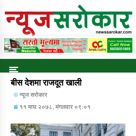
Online News Portal
Trending Now
बीस देशमा राजदूत खाली
न्यूज सरोकार
कुषि बिकास कार्यालय जुम्ला सुचना सन्देश
११ माघ २०७८, मंगलवार ०९:०१