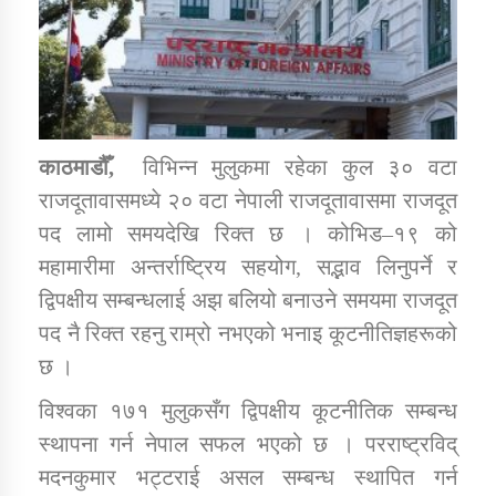
डिभिजन कार्यालय जुम्लाको सुचना सन्देश
काठमाडौँ,
विभिन्न मुलुकमा रहेका कुल ३० वटा
कर्णाली प्रविधि शिक्षालय जुम्लाको सुचना
राजदूतावासमध्ये २० वटा नेपाली राजदूतावासमा राजदूत
पद लामो समयदेखि रिक्त छ । कोभिड–१९ को
महामारीमा अन्तर्राष्ट्रिय सहयोग, सद्भाव लिनुपर्ने र
द्विपक्षीय सम्बन्धलाई अझ बलियो बनाउने समयमा राजदूत
सामाजिक बिकास कार्यालय जुम्लाकाे सुचना
पद नै रिक्त रहनु राम्रो नभएको भनाइ कूटनीतिज्ञहरूको
छ ।
विश्वका १७१ मुलुकसँग द्विपक्षीय कूटनीतिक सम्बन्ध
स्थापना गर्न नेपाल सफल भएको छ । परराष्ट्रविद्
मदनकुमार भट्टराई असल सम्बन्ध स्थापित गर्न