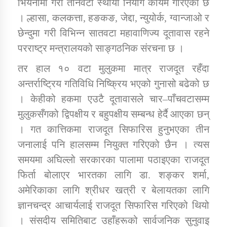
भियनामा गरी तीनवटा स्थायी नियोग कायम गरिएको छ
तातोपानी गाउँपालिकाको न्यायिक समिति सम्बन्धी सन्देश
। ल्हासा, कलकत्ता, हङकङ, जेद्दा, न्युयोर्क, ग्वान्जाओ र
तातोपानी गाउँपालिका जुम्लाको महिला तथा लैङ्गिक हिंसा
छेन्दुमा गरी विभिन्न सातवटा महावाणिज्य दूतावास रहने
सम्बन्धी सूचना सन्देश
परराष्ट्र मन्त्रालयको साङ्गठनिक संरचना छ ।
तातोपानी गाउँपालिका जुम्लाको महिनावारी सम्बन्धिकाे
तर हाल १० वटा मुलुकमा मात्र राजदूत रहँदा
सन्देश
अन्तर्राष्ट्रिय गतिविधि निष्क्रिय भएको गुनासो बढेको छ
तातोपानी गाउँपालिका जुम्लाको बालविवाह सन्देश
। केहीको हकमा एउटै दूतावासले चार–पाँचवटासम्म
तातोपानी गाउँपालिका जुम्लाको सूचना
मुलुकसँगको द्विपक्षीय र बहुपक्षीय सम्बन्ध हेर्दै आएका छन्
। गत कात्तिकमा राजदूत सिफारिस हुनुभएका तीन
जनालाई पनि हालसम्म नियुक्त गरिएको छैन । त्यस
समयमा अघिल्लो सरकारका पालामा पठाइएका राजदूत
फिर्ता बोलाएर भारतका लागि डा. शङ्कर शर्मा,
अमेरिकाका लागि श्रीधर खत्री र बेलायतका लागि
ज्ञानचन्द्र आचार्यलाई राजदूत सिफारिस गरिएको थियो
तातोपानी गाउँपालिका जुम्लाको सूचना
। संसदीय समितिबाट उहाँहरूको सार्वजनिक सुनुवाइ