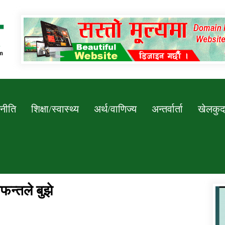
Newssarokar
नीति
शिक्षा/स्वास्थ्य
अर्थ/वाणिज्य
अन्तर्वार्ता
खेलकुद
न्तले बुझे
डिभिजन कार्यालय जुम्लाको सुचना सन्देश