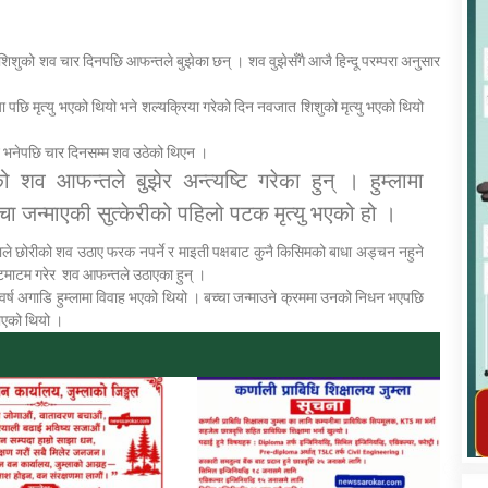
शिशुको शव चार दिनपछि आफन्तले बुझेका छन् । शव वुझेसँगै आजै हिन्दू परम्परा अनुसार
 पछि मृत्यु भएको थियो भने शल्यक्रिया गरेको दिन नवजात शिशुको मृत्यु भएको थियो
िने भनेपछि चार दिनसम्म शव उठेको थिएन ।
कार्यक्रम कार्यान्वयन एकाई जुम्लाको सुचना
शव आफन्तले बुझेर अन्त्यष्टि गरेका हुन् । हुम्लामा
चा जन्माएकी सुत्केरीको पहिलो पटक मृत्यु भएको हो ।
ले छोरीको शव उठाए फरक नपर्ने र माइती पक्षबाट कुनै किसिमको बाधा अड्चन नहुने
पोष्टमाटम गरेर शव आफन्तले उठाएका हुन् ।
्ष अगाडि हुम्लामा विवाह भएको थियो । बच्चा जन्माउने क्रममा उनको निधन भएपछि
भएको थियो ।
तातोपानी गाउँपालिका जुम्लाको महिला तथा
लैङ्गिक हिंसा सम्बन्धी सूचना सन्देश
तातोपानी गाउँपालिका जुम्लाको सूचना