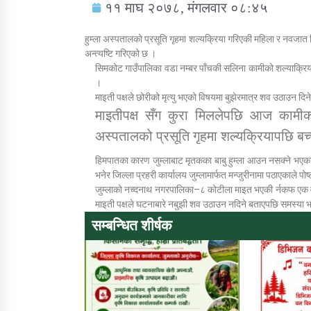
११ माघ २०७८, मंगलवार ०८:४५
हुम्ला अस्पतालको प्रसूति गृहमा शल्यक्रिया गरिएकी महिला र नवजात 
अन्त्यष्टि गरिएको छ ।
सिमकोट गाउँपालिका वडा नम्बर पाँचकी सलिना कामीको शल्याक्रिया
।
माइती पक्षले छोरीको मृत्यु भएको विषयमा बुझेरमात्र शव उठाउन द
सामाजिक बिकास कार्यालय जुम्लाकाे सुचना
माइतीपक्ष सँग कुरा मिललेपछि आज कामीको 
अस्पतालको प्रसूति गृहमा शल्यक्रियापछि बच्
हिमपातका कारण जुम्लाबाट मृतकका बाबु हुम्ला आउन नसक्ने भएका
भनेर जिल्ला प्रहरी कार्यालय जुम्लामार्फत मन्जुरीनामा पठाएकाले 
जुम्लाको नच्दनाथ नगरपालिका–८ कोटीला माइत भएकी र्नकफ एक वर
माइती पक्षले घटनाबारे नबुझी शव उठाउन नदिने बताएपछि समस्या 
सम्बन्धित शीर्षक
तातोपानी गाउँपालिकाको न्यायिक समिति सम्बन्धी
सन्देश
तातोपानी गाउँपालिका जुम्लाको बालविवाह सन्देश