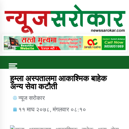
Online News Portal
Trending Now
हुम्ला अस्पतालमा आकाश्मिक बाहेक
अन्य सेवा कटौती
कुषि बिकास कार्यालय जुम्ला सुचना सन्देश
न्यूज सरोकार
११ माघ २०७८, मंगलवार ०८:१०