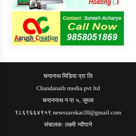
चन्दनाथ मिडिया प्रा लि
Chandanath media pvt ltd
चन्दननाथ न पा ५, जुम्ला
९८६९६६४९५९ newssarokar20@gmail.com
संचालक: लक्ष्मी न्यौपाने