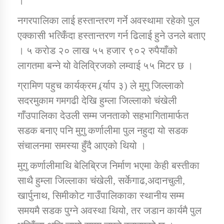
।
तातोपानी गाउँपालिकाको न्यायिक समिति सम्बन्धी सन्देश
नगरपालिका लाई हस्तान्तरण गर्ने अवस्थामा रहेको पुल
तातोपानी गाउँपालिका जुम्लाको महिला तथा लैङ्गिक हिंसा
एक्कासी भत्किँदा हस्तान्तरण गर्न ढिलाई हुने उनले बताए
सम्बन्धी सूचना सन्देश
। ५ करोड २० लाख ५५ हजार ९०२ रुपैयाँको
तातोपानी गाउँपालिका जुम्लाको महिनावारी सम्बन्धिकाे
लागतमा बन्ने यो वेलिव्रिजको लम्वाई ५५ मिटर छ ।
सन्देश
ग्रामिण पहुच कार्यक्रम (र्र्याप ३) ले मुगु जिल्लाको
तातोपानी गाउँपालिका जुम्लाको बालविवाह सन्देश
सदरमुकाम गमगढी देखि हुम्ला जिल्लाको चंखेली
तातोपानी गाउँपालिका जुम्लाको सूचना
गाँउपालिका देउली सम्म जनताको सहभागितामार्फत
सडक बनाए पनि मुगु कर्णालीमा पुल नहुदा यो सडक
संचालनमा समस्या हुँदै आएको थियो ।
मुगु कर्णालीमाथि बेलिब्रिज निर्माण भएमा केही बस्तीका
साथै हुम्ला जिल्लाका चंखेली, सर्केगाढ,अदानचुली,
खार्पुनाथ, सिमीकोट गाउँपालिकाका स्थानीय सम्म
तातोपानी गाउँपालिका जुम्लाको सूचना
समयमै सडक पुग्ने अवस्था थियो, तर जडान कार्यमै पुल