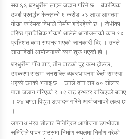
सय ६६ घरधुरीमा लाइन जडान गरिने छ । बैकल्पिक
ऊर्जा प्रवर्द्धन केन्द्रकाे ६ करोड ५३ लाख लागतमा
कार्यक्रम कार्यान्वयन एकाई जुम्लाको सुचना
गोखा कस्मिक जेभीले निर्माण गरिरहेकाे छ । जेभीका
वरिष्ठ प्राविधिक गोकर्ण आलेले आयोजनाको काम ९०
प्रतिशत काम सम्पन्र भएको जानकारी दिए । उनले
साउनदेखी आयोजनाको काम शुरू भएको हाे ।
घरधुरीमा पाँच वाट, तीन वाटको दुइ बल्भ होल्डर,
उपकरण राख्नमा जनशक्ति व्यवस्थापनमा केही समस्या
भएकाे उनकाे भनाइ छ । उनले तीन सय ७० सोलार
कर्णाली प्राविधि शिक्षालय जुम्लाको सुचना
पाता जडान गरिएकाे र १२ वाट इन्भटर राखिएको बताए
। २४ घण्टा विद्युत उत्पादन गरिने आयोजनाको लक्ष्य छ
।
जगनाथ भैरव सोलार मिनिग्रिड आयोजना उपभोक्ता
समितिले पावर हाउसमा निर्माण स्थलमा निर्माण गरेकाे