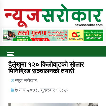
Online News Portal
Trending Now
दैलेखमा १२० किलाेवाटकाे साेलार
मिनिग्रिड सञ्चालनकाे तयारी
कुषि बिकास कार्यालय जुम्ला सुचना सन्देश
न्यूज सरोकार
७ माघ २०७८, शुक्रबार १८:५९