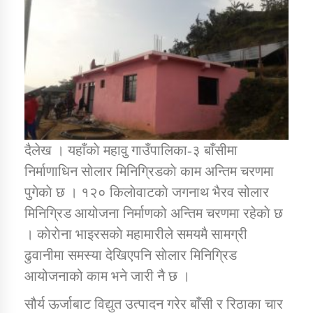
डिभिजन कार्यालय जुम्लाको सुचना सन्देश
कर्णाली प्रविधि शिक्षालय जुम्लाको सुचना
दैलेख । यहाँकाे महावु गाउँपालिका-३ बाँसीमा
निर्माणाधिन साेलार मिनिग्रिडकाे काम अन्तिम चरणमा
सामाजिक बिकास कार्यालय जुम्लाकाे सुचना
पुगेकाे छ । १२० किलाेवाटकाे जगनाथ भैरव सोलार
मिनिग्रिड आयोजना निर्माणको अन्तिम चरणमा रहेकाे छ
। काेराेना भाइरसकाे महामारीले समयमै सामग्री
ढुवानीमा समस्या देखिएपनि साेलार मिनिग्रिड
आयोजनाको काम भने जारी नै छ ।
सौर्य ऊर्जाबाट विद्युत उत्पादन गरेर बाँसी र रिठाका चार