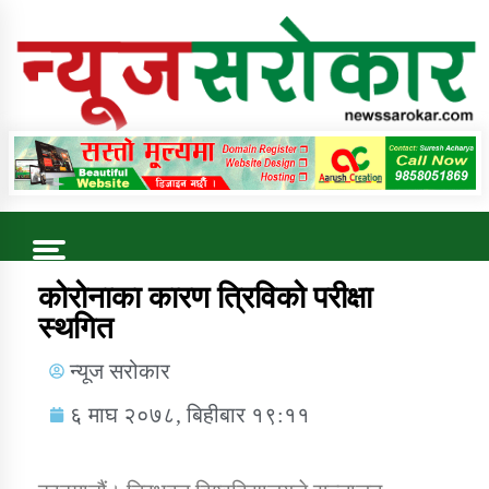
Online News Portal
Trending Now
कोरोनाका कारण त्रिविको परीक्षा
स्थगित
कुषि बिकास कार्यालय जुम्ला सुचना सन्देश
न्यूज सरोकार
६ माघ २०७८, बिहीबार १९:११