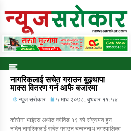
Online News Portal
Trending Now
नागरिकलाई सचेत गराउन बुढ्थापा
माक्स वितरण गर्न आफै बजारमा
कुषि बिकास कार्यालय जुम्ला सुचना सन्देश
न्यूज सरोकार
५ माघ २०७८, बुधबार १९:५४
कोरोना भाईरस अर्थात कोविड १९ को संक्रमण हुन
नदिन नागरिकलाई सचेत गराउन चन्दननाथ नगरपालिका