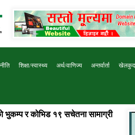
Newssarokar
नीति
शिक्षा/स्वास्थ्य
अर्थ/वाणिज्य
अन्तर्वार्ता
खेलकुद
लको भुकम्प र कोभिड १९ सचेतना सामाग्री
डिभिजन कार्यालय जुम्लाको सुचना सन्देश