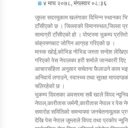
४ माघ २०७८, मंगलवार ०८:३६
जुम्ला सदरमुकाम खलंगाका विभिन्न स्थानका भित
टाँसीएको छ । जिल्लाको विमानस्थल,जिल्ला प्
सामाग्री टाँसीएको हो । पोष्टरमा भुकम्प प्रतिर
सामाजिक बिकास कार्यालय जुम्लाकाे सुचना
संक्रमणबाट जोगिन आग्रह गरिएको छ ।
मास्क खोई,कोभिड नोभिड जस्ता सन्देश लेखिएको 
गरिएको पेस नेपालका हरी शर्माले जानकारी दिए ।
आचारसंहिता अनुसार सचेतना फैलाउने काम भइरह
अनिवार्य लगाउने, स्वास्थ्य तथा सुरक्षा मापदण्ड
चलिरहेको छ ।
भुकम्प दिवसका अवसरमा सबै खाले विपद न्युनि
तातोपानी गाउँपालिकाको न्यायिक समिति सम्बन्धी
नेपाल,कारीतास जर्मनी,कारीतास नेपाल र पेस ने
सन्देश
समारोह समितिको समन्वयमा जनचेतनामुलक प्रच
तातोपानी गाउँपालिका जुम्लाको बालविवाह सन्देश
देखि पेस नेपाल जुम्लाले विपद तथा प्रकोप न्युन