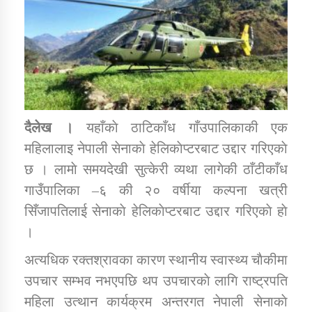
डिभिजन कार्यालय जुम्लाको सुचना सन्देश
कर्णाली प्रविधि शिक्षालय जुम्लाको सुचना
दैलेख ।
यहाँकाे ठाटिकाँध गाँउपालिकाकी एक
महिलालाइ नेपाली सेनाकाे हेलिकाेप्टरबाट उद्दार गरिएकाे
छ । लामाे समयदेखी सुत्केरी व्यथा लागेकी ठाँटीकाँध
गाउँपालिका –६ की २० वर्षीया कल्पना खत्री
सामाजिक बिकास कार्यालय जुम्लाकाे सुचना
सिँजापतिलाई सेनाकाे हेलिकाेप्टरबाट उद्दार गरिएकाे हाे
।
अत्यधिक रक्तश्रावका कारण स्थानीय स्वास्थ्य चाैकीमा
उपचार सम्भव नभएपछि थप उपचारकाे लागि राष्ट्रपति
महिला उत्थान कार्यक्रम अन्तरगत नेपाली सेनाकाे