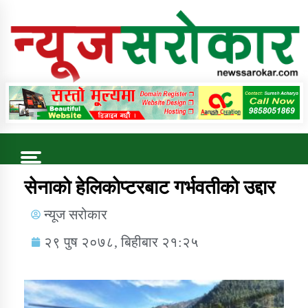
Online News Portal
Trending Now
सेनाकाे हेलिकाेप्टरबाट गर्भवतीकाे उद्दार
न्यूज सरोकार
कुषि बिकास कार्यालय जुम्ला सुचना सन्देश
२९ पुष २०७८, बिहीबार २१:२५