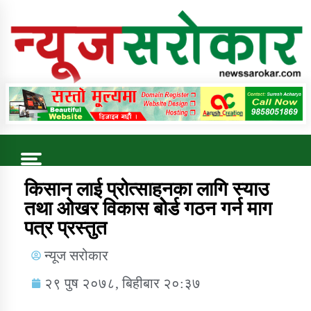
Online News Portal
Trending Now
किसान लाई प्रोत्साहनका लागि स्याउ
तथा ओेखर विकास बोेर्ड गठन गर्न माग
पत्र प्रस्तुत
कुषि बिकास कार्यालय जुम्ला सुचना सन्देश
न्यूज सरोकार
२९ पुष २०७८, बिहीबार २०:३७