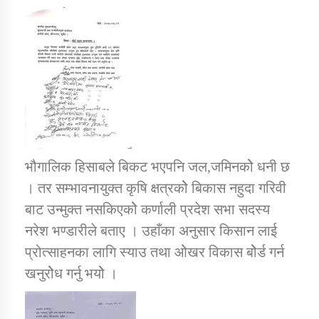
कार्यक्रम कार्यान्वयन एकाई जुम्लाको सुचना
भौगालिक हिसाबले बिकट भएपनि जल,जमिनकोे धनी छ
। तर सम्भावनायुक्त कृषि क्षत्रकोे बिकास नहुदा गरिवी
कर्णाली प्राविधि शिक्षालय जुम्लाको सुचना
बाट उन्मुक्त नसकिएकोे कर्णाली प्रदेश सभा सदस्य
नरेश भण्डारीले बताए । उहाँका अनुसार किसान लाई
प्रोत्साहनका लागि स्याउ तथा ओेखर विकास बोेर्ड गर्न
खनुरोेध गर्नु भयोे ।