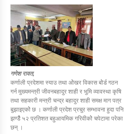
डिभिजन कार्यालय जुम्लाको सुचना सन्देश
कर्णाली प्रविधि शिक्षालय जुम्लाको सुचना
गणेश रावत,
सामाजिक बिकास कार्यालय जुम्लाकाे सुचना
कर्णाली प्रदेशमा स्याउ तथा ओेखर विकास बोेर्ड गठन
गर्न मुख्यमन्त्री जीवनबहादुर शाही र भुमि व्यावस्था कृषि
तथा सहकारी मन्त्री चन्द्र बहादुर शाही समक्ष माग पत्र
बुझाइएकोे छ । कर्णाली प्रदेश प्रचुर सम्भावना हुदा पनि
झण्डैैैै ५२ प्रतिशत बहुआयमिक गरिवीकोे चपेटामा परेका
छन् ।