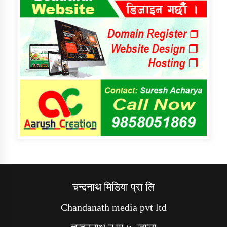
चन्दनाथ मिडिया प्रा लि
Chandanath media pvt ltd