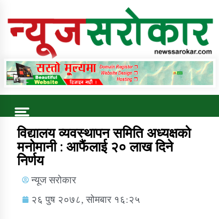
Online News Portal
Trending Now
विद्यालय व्यवस्थापन समिति अध्यक्षको
मनोमानी : आफैंलाई २० लाख दिने
निर्णय
कुषि बिकास कार्यालय जुम्ला सुचना सन्देश
न्यूज सरोकार
२६ पुष २०७८, सोमबार १६:२५