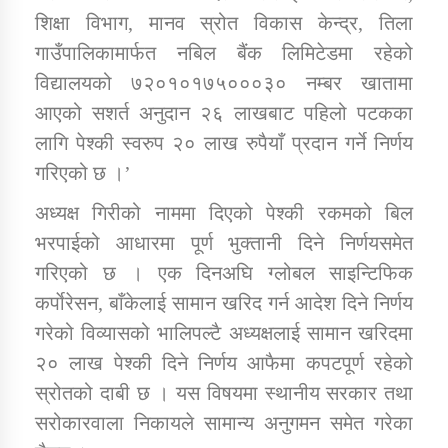
तातोपानी गाउँपालिकाको न्यायिक समिति सम्बन्धी सन्देश
शिक्षा विभाग, मानव स्रोत विकास केन्द्र, तिला
गाउँपालिकामार्फत नबिल बैंक लिमिटेडमा रहेको
तातोपानी गाउँपालिका जुम्लाको महिला तथा लैङ्गिक हिंसा
सम्बन्धी सूचना सन्देश
विद्यालयको ७२०१०१७५०००३० नम्बर खातामा
आएको सशर्त अनुदान २६ लाखबाट पहिलो पटकका
तातोपानी गाउँपालिका जुम्लाको महिनावारी सम्बन्धिकाे
सन्देश
लागि पेश्की स्वरुप २० लाख रुपैयाँ प्रदान गर्ने निर्णय
गरिएको छ ।’
तातोपानी गाउँपालिका जुम्लाको बालविवाह सन्देश
अध्यक्ष गिरीको नाममा दिएको पेश्की रकमको बिल
तातोपानी गाउँपालिका जुम्लाको सूचना
भरपाईको आधारमा पूर्ण भुक्तानी दिने निर्णयसमेत
गरिएको छ । एक दिनअघि ग्लोबल साइन्टिफिक
कर्पाेरेसन, बाँकेलाई सामान खरिद गर्न आदेश दिने निर्णय
गरेको विव्यासको भालिपल्टै अध्यक्षलाई सामान खरिदमा
२० लाख पेश्की दिने निर्णय आफैमा कपटपूर्ण रहेको
स्रोतको दाबी छ । यस विषयमा स्थानीय सरकार तथा
तातोपानी गाउँपालिका जुम्लाको सूचना
सरोकारवाला निकायले सामान्य अनुगमन समेत गरेका