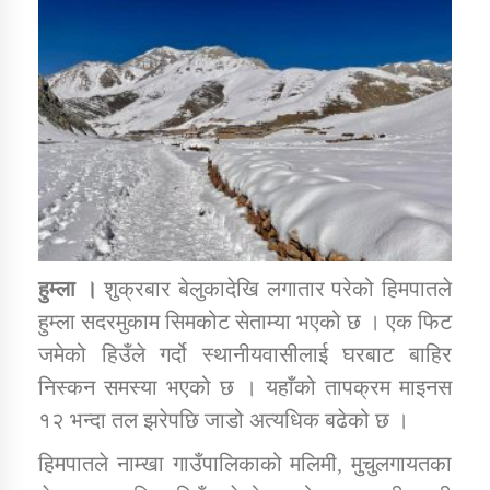
डिभिजन कार्यालय जुम्लाको सुचना सन्देश
कर्णाली प्रविधि शिक्षालय जुम्लाको सुचना
हुम्ला ।
शुक्रबार बेलुकादेखि लगातार परेको हिमपातले
सामाजिक बिकास कार्यालय जुम्लाकाे सुचना
हुम्ला सदरमुकाम सिमकोट सेताम्या भएको छ । एक फिट
जमेको हिउँले गर्दो स्थानीयवासीलाई घरबाट बाहिर
निस्कन समस्या भएको छ । यहाँको तापक्रम माइनस
१२ भन्दा तल झरेपछि जाडो अत्यधिक बढेको छ ।
हिमपातले नाम्खा गाउँपालिकाको मलिमी, मुचुलगायतका