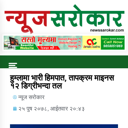
Online News Portal
Trending Now
हुम्लामा भारी हिमपात, तापक्रम माइनस
१२ डिग्रीभन्दा तल
कुषि बिकास कार्यालय जुम्ला सुचना सन्देश
न्यूज सरोकार
२५ पुष २०७८, आईतवार २०:४३