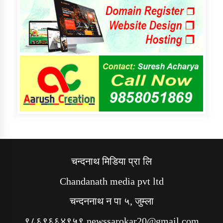
चन्दनाथ मिडिया प्रा लि
Chandanath media pvt ltd
चन्दननाथ न पा ५, जुम्ला
९८६९६६४९५९ newssarokar20@gmail.com