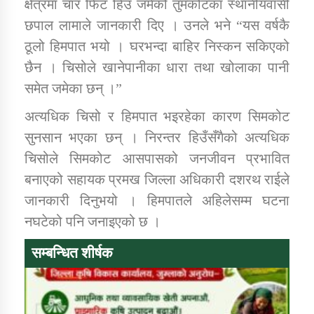
क्षेत्रमा चार फिट हिउँ जमेको तुमकोटका स्थानीयवासी
छपाल लामाले जानकारी दिए । उनले भने “यस वर्षकै
कार्यक्रम कार्यान्वयन एकाई जुम्लाको सुचना
ठूलो हिमपात भयो । घरभन्दा बाहिर निस्कन सकिएको
छैन । चिसोले खानेपानीका धारा तथा खोलाका पानी
समेत जमेका छन् ।”
अत्यधिक चिसो र हिमपात भइरहेका कारण सिमकोट
सुनसान भएका छन् । निरन्तर हिउँसँगैको अत्यधिक
चिसोले सिमकोट आसपासको जनजीवन प्रभावित
बनाएको सहायक प्रमख जिल्ला अधिकारी दशरथ राईले
कर्णाली प्राविधि शिक्षालय जुम्लाको सुचना
जानकारी दिनुभयो । हिमपातले अहिलेसम्म घटना
नघटेको पनि जनाइएको छ ।
सम्बन्धित शीर्षक