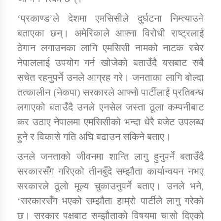
तातोपानी गाउँपालिकाको न्यायिक समिति सम्बन्धी सन्देश
‘प्रकाण्ड’ले देशमा एमसिसीले दुर्घटना निम्त्याउने
तातोपानी गाउँपालिका जुम्लाको महिला तथा लैङ्गिक हिंसा
बताएका छन्। अमेरिकाले आफ्ना विरोधी राष्ट्रलाई
सम्बन्धी सूचना सन्देश
ठेगान लगाउनका लागि एमसिसी नामको नाटक रचेर
तातोपानी गाउँपालिका जुम्लाको महिनावारी सम्बन्धिकाे
नेपाललाई उपयोग गर्न खोजेको बताउँदै यसबाट सबै
सन्देश
सचेत रहनुपर्ने उनले आग्रह गरे। जनताका लागि बोल्दा
तातोपानी गाउँपालिका जुम्लाको बालविवाह सन्देश
तत्कालीन (नेकपा) सरकारले आफ्नो पार्टीलाई प्रतिबन्ध
लगाएको बताउँदै उनले एनसेल जस्ता ठूला कम्पनीबाट
तातोपानी गाउँपालिका जुम्लाको सूचना
कर उठाए नेपालमा एमसिसीको भन्दा धेरै बजेट उपलब्ध
हुने र विकासे गति अघि बढाउन सकिने बताए।
उनले जनताको जीवनमा शान्ति लागु हुनुपर्ने बताउँदै
सरकारसँग गरिएको तीनबुँदे सम्झौता कार्यान्वयन नभए
सरकारले ठूलो मूल्य चुकाउनुपर्ने बताए। उनले भने,
‘सरकारसँग भएको सम्झौता हाम्रो पार्टीले लागु गरेको
तातोपानी गाउँपालिका जुम्लाको सूचना
छ। सरकार पक्षबाट सम्झौताको विषयमा चासो दिएको