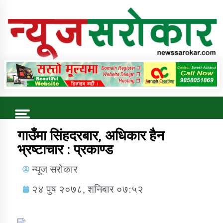
Online News Portal
Trending Now
गाउँमा सिंहदरबार‚ अधिकार हैन
भ्रष्टाचार : प्रकाण्ड
कुषि बिकास कार्यालय जुम्ला सुचना सन्देश
न्यूज सरोकार
२४ पुष २०७८, शनिबार ०७:५२