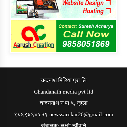
चन्दनाथ मिडिया प्रा लि
Chandanath media pvt ltd
चन्दननाथ न पा ५, जुम्ला
९८६९६६४९५९ newssarokar20@gmail.com
संचालक: लक्ष्मी न्यौपाने