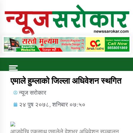
Online News Portal
Trending Now
एमाले हुम्लाको जिल्ला अधिवेशन स्थगित
न्यूज सरोकार
कुषि बिकास कार्यालय जुम्ला सुचना सन्देश
२४ पुष २०७८, शनिबार ०७:५०
आजदेखि एकसाथ एमालेले देशभर अधिवेशन सञ्चालन