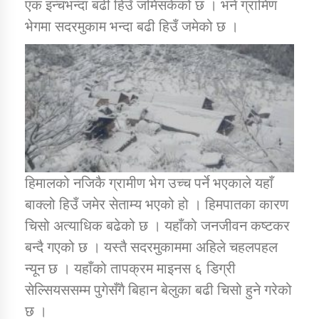
एक इन्चभन्दा बढी हिउँ जमिसकेको छ । भने ग्रामिण
भेगमा सदरमुकाम भन्दा बढी हिउँ जमेको छ ।
कार्यक्रम कार्यान्वयन एकाई जुम्लाको सुचना
हिमालको नजिकै ग्रामीण भेग उच्च पर्ने भएकाले यहाँ
कर्णाली प्राविधि शिक्षालय जुम्लाको सुचना
बाक्लो हिउँ जमेर सेताम्य भएको हो । हिमपातका कारण
चिसो अत्याधिक बढेको छ । यहाँको जनजीवन कष्टकर
बन्दै गएको छ । यस्तै सदरमुकाममा अहिले चहलपहल
न्यून छ । यहाँको तापक्रम माइनस ६ डिग्री
सेल्सियससम्म पुगेसँगै बिहान बेलुका बढी चिसो हुने गरेको
छ ।