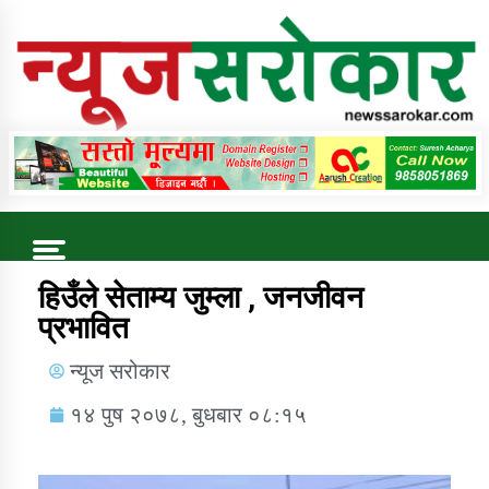
Online News Portal
Trending Now
हिउँले सेताम्य जुम्ला , जनजीवन
प्रभावित
कुषि बिकास कार्यालय जुम्ला सुचना सन्देश
न्यूज सरोकार
१४ पुष २०७८, बुधबार ०८:१५