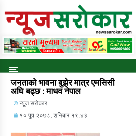
Online News Portal
Trending Now
जनताको भावना बुझेर मात्र एमसिसी
अघि बढ्छ : माधव नेपाल
कुषि बिकास कार्यालय जुम्ला सुचना सन्देश
न्यूज सरोकार
१० पुष २०७८, शनिबार १९:४३