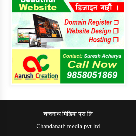
चन्दनाथ मिडिया प्रा लि
Chandanath media pvt ltd