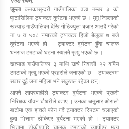
गणेश रावत,
जुम्ला
कनकासुन्दरी गाउँपालिका वडा नम्बर ३ को
फुटासिलिमा ट्याक्टर दुर्घटना भएको छ । मुगु जिल्लाको
डिभिजन कार्यालय जुम्लाको सुचना सन्देश
खत्याड गाउँपालिका देखि गोठिज्युला बजार आउदै गरेको
ना ७ त ५०८ नम्बरको ट्याक्टर हिजो बेलुका ७ बजे
दुर्घटना भएको हो । ट्याक्टर दुर्घटना हुँदा चालक
कर्णाली प्रविधि शिक्षालय जुम्लाको सुचना
धनराज टमटाको घटना स्थलमै मृत्यु भएको छ ।
खत्याड गाउँपालिका ३ माथि खर्च निवासी २२ वर्षिय
टमटाको मृत्यु भएको प्रहरीले जनाएको छ । ट्याक्टरमा
सामाजिक बिकास कार्यालय जुम्लाकाे सुचना
सवार दुई जना महिला भने सकुशल रहेका छन्।
आफ्नै लापरबाहीले ट्याक्टर दुर्घटना भएको प्रहरी
निरिक्षक यौवन चौधरीले बताए । उनका अनुसार ओरालो
बाटोमा एक हातले फोन गर्दै ट्याक्टर स्पिटमा चलाएको
हुदा भित्तामा ठोकिएर दुर्घटना भएको हो । ट्याक्टर
भित्तामा ठोकीएपछि चालक टमटाको च्यापीएर मृत्यु