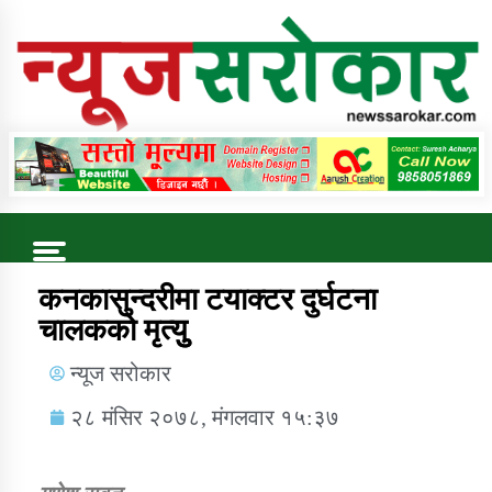
Online News Portal
Trending Now
कनकासुन्दरीमा टयाक्टर दुर्घटना
चालकको मृत्युु
कुषि बिकास कार्यालय जुम्ला सुचना सन्देश
न्यूज सरोकार
२८ मंसिर २०७८, मंगलवार १५:३७