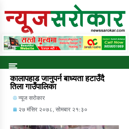
Online News Portal
Trending Now
कालापहाड जानुपर्न बाध्यता हटाउँदै
तिला गाउँपालिका
कुषि बिकास कार्यालय जुम्ला सुचना सन्देश
न्यूज सरोकार
२७ मंसिर २०७८, सोमबार २१:३०