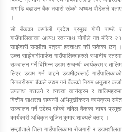
तातोपानी गाउँपालिकाको न्यायिक समिति सम्बन्धी सन्देश
अगाडि बढाउन बैंक तयारी रहेको अध्यक्ष पौडेलले बताए
तातोपानी गाउँपालिका जुम्लाको महिला तथा लैङ्गिक हिंसा
।
सम्बन्धी सूचना सन्देश
सो बैंकका कर्णाली प्रदेश प्रमुख गोपी पाण्डे र
तातोपानी गाउँपालिका जुम्लाको महिनावारी सम्बन्धिकाे
गाउँपालिकाका अध्यक्ष रतननाथ योगीले गत मंसिर २१
सन्देश
साझेदारी सम्झौता पत्रमा हस्ताक्षर गरी सकेका छन् ।
तातोपानी गाउँपालिका जुम्लाको बालविवाह सन्देश
उक्त साझेदारीमार्फत गाउँपालिकाहरुले स्थानीय स्तरमा
सञ्चालन गर्ने विभिन्न उद्यम सम्बन्धी कार्यक्रम र तालिम
तातोपानी गाउँपालिका जुम्लाको सूचना
लिएर उद्यम गर्न चाहने उद्यमीहरुलाई गाउँपालिकाको
सिफारीसमा बैंकले उद्यम गर्न बैंकको नियम अनुसार कर्जा
उपलब्ध गराउने र त्यस्ता कार्यक्रम र तालिमहरुमा
वित्तीय साक्षरता सम्बन्धी अभिमुखीकरण कार्यक्रम समेत
सञ्चालन गर्ने उद्देश्य रहेको नविल बैंकका नायब प्रमुख
कार्यकारी अधिकृत सुजित कुमार शाक्यले बताए ।
तातोपानी गाउँपालिका जुम्लाको सूचना
सम्झौताले तिला गाउँपालिकामा रोेजगारी र उद्यमशीलता