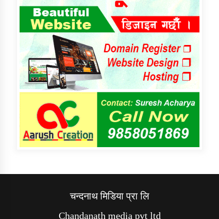
चन्दनाथ मिडिया प्रा लि
Chandanath media pvt ltd